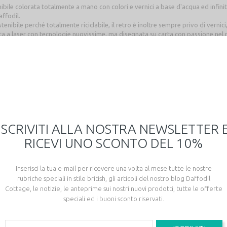
ibile colorata totalmente a mano con colori e vernici a base d'acqua ed infini
affodil.
enibile perché totalmente riciclabile, il retro è inoltre sempre privo di vernici
ta a laser con tecnologie nuovissime, ma disegnata su carta con passione nel 
 originale Daffodil Bijoux, dalla collezione in edizione limitata Light Wood.
ijoux viene confezionato con un cartoncino con un messaggio speciale (scelt
ere il tuo messaggio contattaci dopo l'acquisto per avere l'elenco delle frasi fr
ISCRIVITI ALLA NOSTRA NEWSLETTER 
IONE!
RICEVI UNO SCONTO DEL 10%
Inserisci la tua e-mail per ricevere una volta al mese tutte le nostre
rubriche speciali in stile british, gli articoli del nostro blog Daffodil
Cottage, le notizie, le anteprime sui nostri nuovi prodotti, tutte le offerte
speciali ed i buoni sconto riservati.