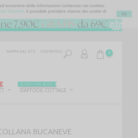
 ad eccezione delle informazioni contenute nei cookies.
tiva Cookies
è possibile prendere visione dei cookie di
Ok
MAPPA DEL SITO
CONTATTACI
0
SEGRETI DAL BLOG
ET
DAFFODIL COTTAGE
COLLANA BUCANEVE