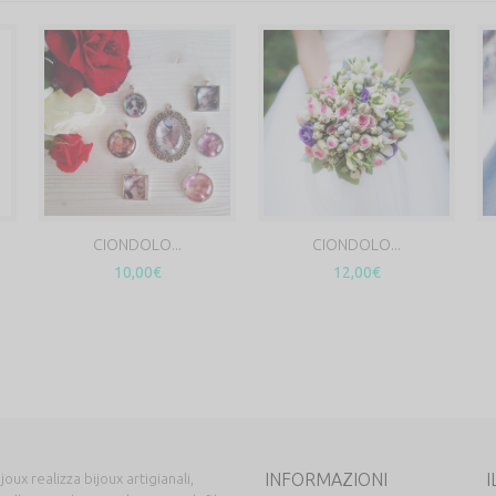
CIONDOLO...
CIONDOLO...
10,00€
12,00€
INFORMAZIONI
I
joux realizza bijoux artigianali,