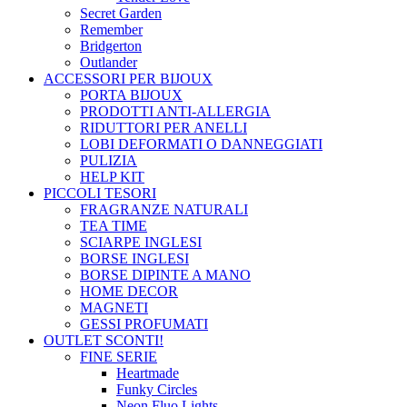
Secret Garden
Remember
Bridgerton
Outlander
ACCESSORI PER BIJOUX
PORTA BIJOUX
PRODOTTI ANTI-ALLERGIA
RIDUTTORI PER ANELLI
LOBI DEFORMATI O DANNEGGIATI
PULIZIA
HELP KIT
PICCOLI TESORI
FRAGRANZE NATURALI
TEA TIME
SCIARPE INGLESI
BORSE INGLESI
BORSE DIPINTE A MANO
HOME DECOR
MAGNETI
GESSI PROFUMATI
OUTLET
SCONTI!
FINE SERIE
Heartmade
Funky Circles
Neon Fluo Lights