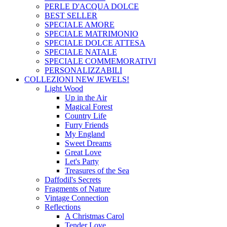
PERLE D'ACQUA DOLCE
BEST SELLER
SPECIALE AMORE
SPECIALE MATRIMONIO
SPECIALE DOLCE ATTESA
SPECIALE NATALE
SPECIALE COMMEMORATIVI
PERSONALIZZABILI
COLLEZIONI
NEW JEWELS!
Light Wood
Up in the Air
Magical Forest
Country Life
Furry Friends
My England
Sweet Dreams
Great Love
Let's Party
Treasures of the Sea
Daffodil's Secrets
Fragments of Nature
Vintage Connection
Reflections
A Christmas Carol
Tender Love