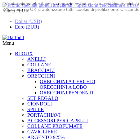
Vi informiamo che il nostro negozio online utilizza i cookies tecnici
Cliccando su OK si autorizzano tutti i cookie di profilazione. Cliccando 
Valuta :
EUR
Dollar (USD)
Euro (EUR)
Menu
BIJOUX
ANELLI
COLLANE
BRACCIALI
ORECCHINI
ORECCHINI A CERCHIO
ORECCHINI A LOBO
ORECCHINI PENDENTI
SET REGALO
CIONDOLI
SPILLE
PORTACHIAVI
ACCESSORI PER CAPELLI
COLLANE PROFUMATE
CAVIGLIERE
ARGENTO 925%