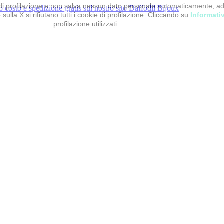
 e di profilazione e non salva nessun dato personale automaticamente, a
sulla X si rifiutano tutti i cookie di profilazione. Cliccando su
Informati
profilazione utilizzati.