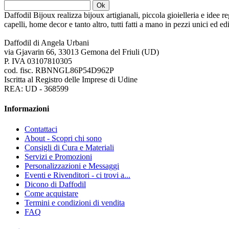
Ok
Daffodil Bijoux realizza bijoux artigianali, piccola gioielleria e idee re
capelli, home decor e tanto altro, tutti fatti a mano in pezzi unici ed e
Daffodil di Angela Urbani
via Gjavarin 66, 33013 Gemona del Friuli (UD)
P. IVA 03107810305
cod. fisc. RBNNGL86P54D962P
Iscritta al Registro delle Imprese di Udine
REA: UD - 368599
Informazioni
Contattaci
About - Scopri chi sono
Consigli di Cura e Materiali
Servizi e Promozioni
Personalizzazioni e Messaggi
Eventi e Rivenditori - ci trovi a...
Dicono di Daffodil
Come acquistare
Termini e condizioni di vendita
FAQ