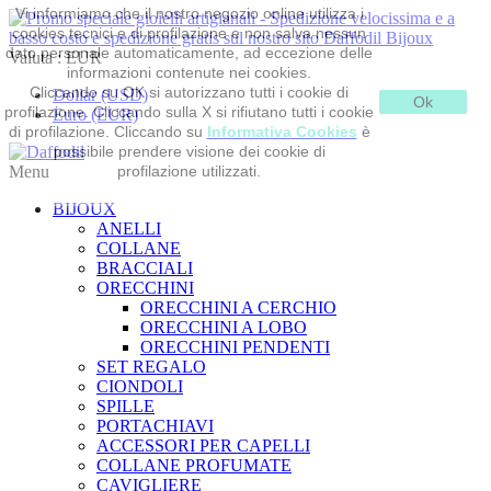
Vi informiamo che il nostro negozio online utilizza i
cookies tecnici e di profilazione e non salva nessun
dato personale automaticamente, ad eccezione delle
Valuta :
EUR
informazioni contenute nei cookies.
Cliccando su OK si autorizzano tutti i cookie di
Dollar (USD)
Ok
profilazione. Cliccando sulla X si rifiutano tutti i cookie
Euro (EUR)
di profilazione. Cliccando su
Informativa Cookies
è
possibile prendere visione dei cookie di
Menu
profilazione utilizzati.
BIJOUX
ANELLI
COLLANE
BRACCIALI
ORECCHINI
ORECCHINI A CERCHIO
ORECCHINI A LOBO
ORECCHINI PENDENTI
SET REGALO
CIONDOLI
SPILLE
PORTACHIAVI
ACCESSORI PER CAPELLI
COLLANE PROFUMATE
CAVIGLIERE