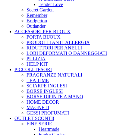
Tender Love
Secret Garden
Remember
Bridgerton
Outlander
ACCESSORI PER BIJOUX
PORTA BIJOUX
PRODOTTI ANTI-ALLERGIA
RIDUTTORI PER ANELLI
LOBI DEFORMATI O DANNEGGIATI
PULIZIA
HELP KIT
PICCOLI TESORI
FRAGRANZE NATURALI
TEA TIME
SCIARPE INGLESI
BORSE INGLESI
BORSE DIPINTE A MANO
HOME DECOR
MAGNETI
GESSI PROFUMATI
OUTLET
SCONTI!
FINE SERIE
Heartmade
Funky Circles