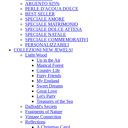
ARGENTO 925%
PERLE D'ACQUA DOLCE
BEST SELLER
SPECIALE AMORE
SPECIALE MATRIMONIO
SPECIALE DOLCE ATTESA
SPECIALE NATALE
SPECIALE COMMEMORATIVI
PERSONALIZZABILI
COLLEZIONI
NEW JEWELS!
Light Wood
Up in the Air
Magical Forest
Country Life
Furry Friends
My England
Sweet Dreams
Great Love
Let's Party
Treasures of the Sea
Daffodil's Secrets
Fragments of Nature
Vintage Connection
Reflections
A Christmas Carol