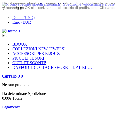
Vi informiamo che il nostro negozio online utilizza i cookies tecnici
Cliccando su OK si autorizzano tutti i cookie di profilazione. Cliccando 
Valuta :
EUR
Dollar (USD)
Euro (EUR)
Menu
BIJOUX
COLLEZIONI
NEW JEWELS!
ACCESSORI PER BIJOUX
PICCOLI TESORI
OUTLET
SCONTI!
DAFFODIL COTTAGE
SEGRETI DAL BLOG
Carrello
0
0
Nessun prodotto
Da determinare
Spedizione
0,00€
Totale
Pagamento