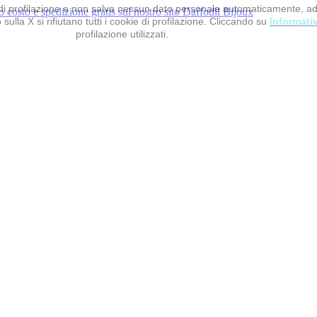
 e di profilazione e non salva nessun dato personale automaticamente, a
sulla X si rifiutano tutti i cookie di profilazione. Cliccando su
Informati
profilazione utilizzati.