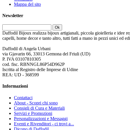
Mappa del sito
Newsletter
Ok
Daffodil Bijoux realizza bijoux artigianali, piccola gioielleria e idee re
capelli, home decor e tanto altro, tutti fatti a mano in pezzi unici ed e
Daffodil di Angela Urbani
via Gjavarin 66, 33013 Gemona del Friuli (UD)
P. IVA 03107810305
cod. fisc. RBNNGL86P54D962P
Iscritta al Registro delle Imprese di Udine
REA: UD - 368599
Informazioni
Contattaci
About - Scopri chi sono
Consigli di Cura e Materiali
Servizi e Promozioni
Personalizzazioni e Messaggi
Eventi e Rivenditori - ci trovi a...
Dicono di Daffodil