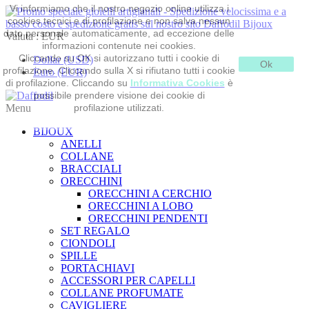
Vi informiamo che il nostro negozio online utilizza i
cookies tecnici e di profilazione e non salva nessun
dato personale automaticamente, ad eccezione delle
Valuta :
EUR
informazioni contenute nei cookies.
Cliccando su OK si autorizzano tutti i cookie di
Dollar (USD)
Ok
profilazione. Cliccando sulla X si rifiutano tutti i cookie
Euro (EUR)
di profilazione. Cliccando su
Informativa Cookies
è
possibile prendere visione dei cookie di
Menu
profilazione utilizzati.
BIJOUX
ANELLI
COLLANE
BRACCIALI
ORECCHINI
ORECCHINI A CERCHIO
ORECCHINI A LOBO
ORECCHINI PENDENTI
SET REGALO
CIONDOLI
SPILLE
PORTACHIAVI
ACCESSORI PER CAPELLI
COLLANE PROFUMATE
CAVIGLIERE