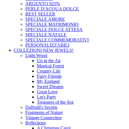
ARGENTO 925%
PERLE D'ACQUA DOLCE
BEST SELLER
SPECIALE AMORE
SPECIALE MATRIMONIO
SPECIALE DOLCE ATTESA
SPECIALE NATALE
SPECIALE COMMEMORATIVI
PERSONALIZZABILI
COLLEZIONI
NEW JEWELS!
Light Wood
Up in the Air
Magical Forest
Country Life
Furry Friends
My England
Sweet Dreams
Great Love
Let's Party
Treasures of the Sea
Daffodil's Secrets
Fragments of Nature
Vintage Connection
Reflections
A Christmas Carol