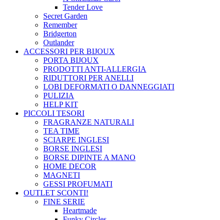
Tender Love
Secret Garden
Remember
Bridgerton
Outlander
ACCESSORI PER BIJOUX
PORTA BIJOUX
PRODOTTI ANTI-ALLERGIA
RIDUTTORI PER ANELLI
LOBI DEFORMATI O DANNEGGIATI
PULIZIA
HELP KIT
PICCOLI TESORI
FRAGRANZE NATURALI
TEA TIME
SCIARPE INGLESI
BORSE INGLESI
BORSE DIPINTE A MANO
HOME DECOR
MAGNETI
GESSI PROFUMATI
OUTLET
SCONTI!
FINE SERIE
Heartmade
Funky Circles