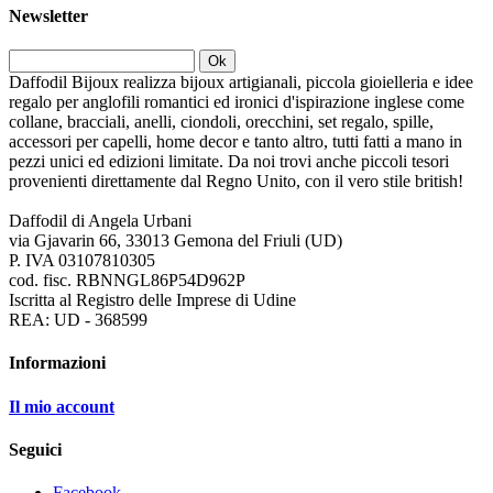
Newsletter
Ok
Daffodil Bijoux realizza bijoux artigianali, piccola gioielleria e idee
regalo per anglofili romantici ed ironici d'ispirazione inglese come
collane, bracciali, anelli, ciondoli, orecchini, set regalo, spille,
accessori per capelli, home decor e tanto altro, tutti fatti a mano in
pezzi unici ed edizioni limitate. Da noi trovi anche piccoli tesori
provenienti direttamente dal Regno Unito, con il vero stile british!
Daffodil di Angela Urbani
via Gjavarin 66, 33013 Gemona del Friuli (UD)
P. IVA 03107810305
cod. fisc. RBNNGL86P54D962P
Iscritta al Registro delle Imprese di Udine
REA: UD - 368599
Informazioni
Il mio account
Seguici
Facebook