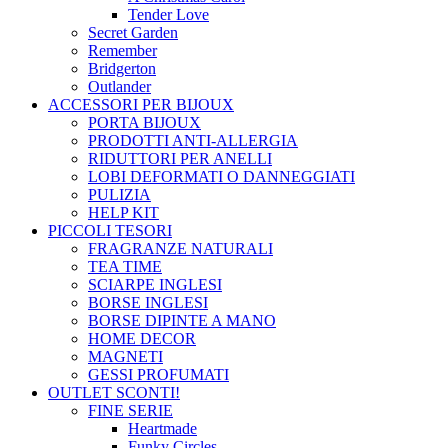
Tender Love
Secret Garden
Remember
Bridgerton
Outlander
ACCESSORI PER BIJOUX
PORTA BIJOUX
PRODOTTI ANTI-ALLERGIA
RIDUTTORI PER ANELLI
LOBI DEFORMATI O DANNEGGIATI
PULIZIA
HELP KIT
PICCOLI TESORI
FRAGRANZE NATURALI
TEA TIME
SCIARPE INGLESI
BORSE INGLESI
BORSE DIPINTE A MANO
HOME DECOR
MAGNETI
GESSI PROFUMATI
OUTLET
SCONTI!
FINE SERIE
Heartmade
Funky Circles