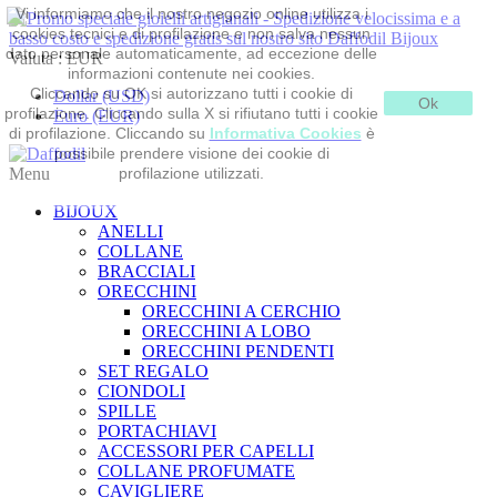
Vi informiamo che il nostro negozio online utilizza i
cookies tecnici e di profilazione e non salva nessun
dato personale automaticamente, ad eccezione delle
Valuta :
EUR
informazioni contenute nei cookies.
Cliccando su OK si autorizzano tutti i cookie di
Dollar (USD)
Ok
profilazione. Cliccando sulla X si rifiutano tutti i cookie
Euro (EUR)
di profilazione. Cliccando su
Informativa Cookies
è
possibile prendere visione dei cookie di
Menu
profilazione utilizzati.
BIJOUX
ANELLI
COLLANE
BRACCIALI
ORECCHINI
ORECCHINI A CERCHIO
ORECCHINI A LOBO
ORECCHINI PENDENTI
SET REGALO
CIONDOLI
SPILLE
PORTACHIAVI
ACCESSORI PER CAPELLI
COLLANE PROFUMATE
CAVIGLIERE