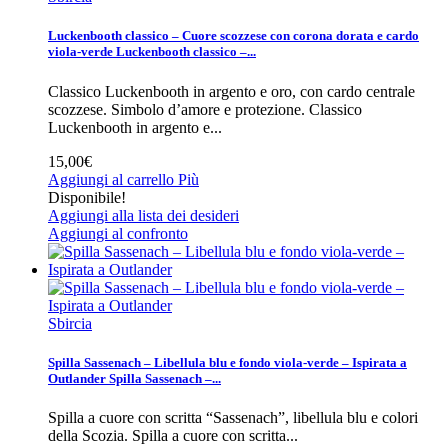
Luckenbooth classico – Cuore scozzese con corona dorata e cardo
viola-verde
Luckenbooth classico –...
Classico Luckenbooth in argento e oro, con cardo centrale
scozzese. Simbolo d’amore e protezione.
Classico
Luckenbooth in argento e...
15,00€
Aggiungi al carrello
Più
Disponibile!
Aggiungi alla lista dei desideri
Aggiungi al confronto
Sbircia
Spilla Sassenach – Libellula blu e fondo viola-verde – Ispirata a
Outlander
Spilla Sassenach –...
Spilla a cuore con scritta “Sassenach”, libellula blu e colori
della Scozia.
Spilla a cuore con scritta...