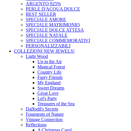
ARGENTO 925%
PERLE D'ACQUA DOLCE
BEST SELLER
SPECIALE AMORE
SPECIALE MATRIMONIO
SPECIALE DOLCE ATTESA
SPECIALE NATALE
SPECIALE COMMEMORATIVI
PERSONALIZZABILI
COLLEZIONI
NEW JEWELS!
Light Wood
Up in the Air
Magical Forest
Country Life
Furry Friends
My England
Sweet Dreams
Great Love
Let's Party
Treasures of the Sea
Daffodil's Secrets
Fragments of Nature
Vintage Connection
Reflections
A Christmas Carol