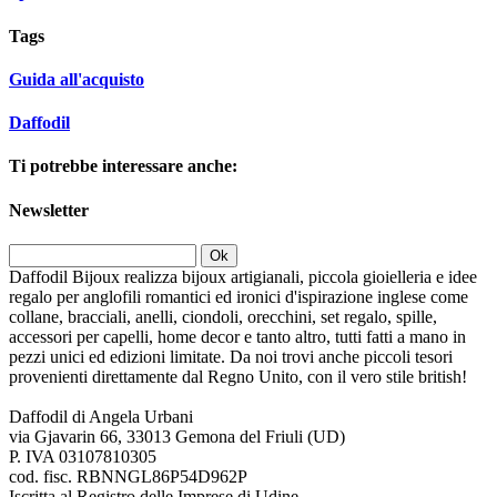
Tags
Guida all'acquisto
Daffodil
Ti potrebbe interessare anche:
Newsletter
Ok
Daffodil Bijoux realizza bijoux artigianali, piccola gioielleria e idee
regalo per anglofili romantici ed ironici d'ispirazione inglese come
collane, bracciali, anelli, ciondoli, orecchini, set regalo, spille,
accessori per capelli, home decor e tanto altro, tutti fatti a mano in
pezzi unici ed edizioni limitate. Da noi trovi anche piccoli tesori
provenienti direttamente dal Regno Unito, con il vero stile british!
Daffodil di Angela Urbani
via Gjavarin 66, 33013 Gemona del Friuli (UD)
P. IVA 03107810305
cod. fisc. RBNNGL86P54D962P
Iscritta al Registro delle Imprese di Udine