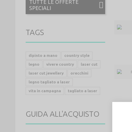
TUTTE LE OFFERTE
SPECIALI
TAGS
dipinto a mano
country style
legno
vivere country
laser cut
laser cut jewellery
orecchini
legno tagliato a laser
vita in campagna
tagliato a laser
GUIDA ALL'ACQUISTO
Visualizza