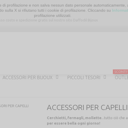
ci e di profilazione e non salva nessun dato personale automaticamente,
o sulla X si rifiutano tutti i cookie di profilazione. Cliccando su
Informa
profilazione utilizzati.
SCONTI!
ACCESSORI PER BIJOUX
PICCOLI TESORI
OUTL
ACCESSORI PER CAPELLI
Cerchietti, fermagli, mollette
...tutto ciò che
per essere bella ogni giorno!