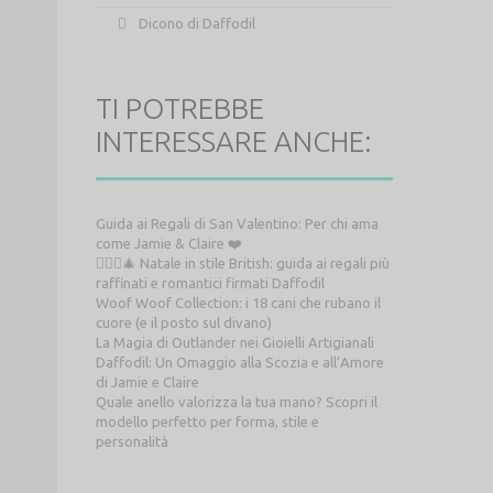
Dicono di Daffodil
TI POTREBBE
INTERESSARE ANCHE:
Guida ai Regali di San Valentino: Per chi ama
come Jamie & Claire ❤️
💂‍♀️✨🎄 Natale in stile British: guida ai regali più
raffinati e romantici firmati Daffodil
Woof Woof Collection: i 18 cani che rubano il
cuore (e il posto sul divano)
La Magia di Outlander nei Gioielli Artigianali
Daffodil: Un Omaggio alla Scozia e all’Amore
di Jamie e Claire
Quale anello valorizza la tua mano? Scopri il
modello perfetto per forma, stile e
personalità