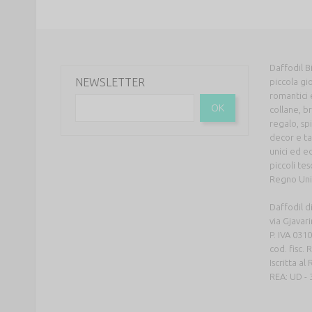
Daffodil Bi
NEWSLETTER
piccola gio
romantici 
OK
collane, br
regalo, sp
decor e tan
unici ed ed
piccoli te
Regno Unito
Daffodil d
via Gjavar
P. IVA 03
cod. fisc
Iscritta a
REA: UD -