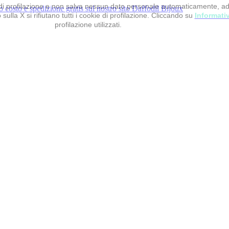
 e di profilazione e non salva nessun dato personale automaticamente, a
sulla X si rifiutano tutti i cookie di profilazione. Cliccando su
Informati
profilazione utilizzati.