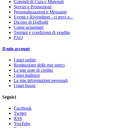
Consigli di Cura e Materiali
Servizi e Promozioni
Personalizzazioni e Messaggi
Eventi e Rivenditori - ci trovi a...
Dicono di Daffodil
Come acquistare
Termini e condizioni di vendita
FAQ
Il mio account
I miei ordini
Restituzione delle mie merci
Le mie note di credito
I miei indirizzi
Le mie informazioni personali
I miei buoni
Seguici
Facebook
Twitter
RSS
YouTube