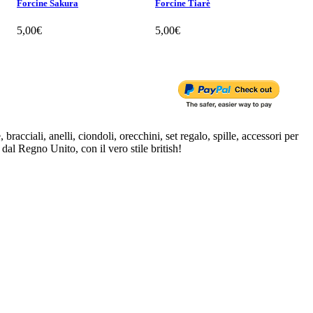
Forcine Sakura
Forcine Tiarè
Forci
5,00€
5,00€
5,0
bracciali, anelli, ciondoli, orecchini, set regalo, spille, accessori per
 dal Regno Unito, con il vero stile british!