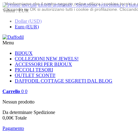
Vi informiamo che il nostro negozio online utilizza i cookies tecnici
Cliccando su OK si autorizzano tutti i cookie di profilazione. Cliccando 
Valuta :
EUR
Dollar (USD)
Euro (EUR)
Menu
BIJOUX
COLLEZIONI
NEW JEWELS!
ACCESSORI PER BIJOUX
PICCOLI TESORI
OUTLET
SCONTI!
DAFFODIL COTTAGE
SEGRETI DAL BLOG
Carrello
0
0
Nessun prodotto
Da determinare
Spedizione
0,00€
Totale
Pagamento