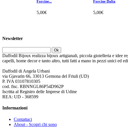
Forcine...
Forcine Dalia
5,00€
5,00€
Newsletter
Ok
Daffodil Bijoux realizza bijoux artigianali, piccola gioielleria e idee re
capelli, home decor e tanto altro, tutti fatti a mano in pezzi unici ed e
Daffodil di Angela Urbani
via Gjavarin 66, 33013 Gemona del Friuli (UD)
P. IVA 03107810305
cod. fisc. RBNNGL86P54D962P
Iscritta al Registro delle Imprese di Udine
REA: UD - 368599
Informazioni
Contattaci
About - Scopri chi sono