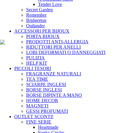
Tender Love
Secret Garden
Remember
Bridgerton
Outlander
ACCESSORI PER BIJOUX
PORTA BIJOUX
PRODOTTI ANTI-ALLERGIA
RIDUTTORI PER ANELLI
LOBI DEFORMATI O DANNEGGIATI
PULIZIA
HELP KIT
PICCOLI TESORI
FRAGRANZE NATURALI
TEA TIME
SCIARPE INGLESI
BORSE INGLESI
BORSE DIPINTE A MANO
HOME DECOR
MAGNETI
GESSI PROFUMATI
OUTLET
SCONTI!
FINE SERIE
Heartmade
Funky Circles