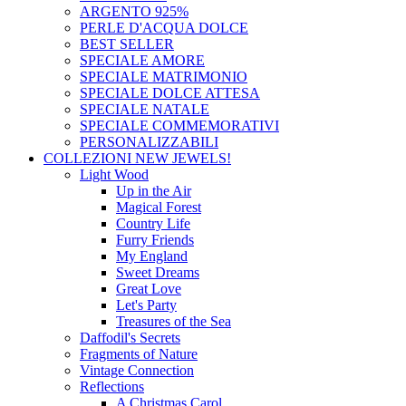
ARGENTO 925%
PERLE D'ACQUA DOLCE
BEST SELLER
SPECIALE AMORE
SPECIALE MATRIMONIO
SPECIALE DOLCE ATTESA
SPECIALE NATALE
SPECIALE COMMEMORATIVI
PERSONALIZZABILI
COLLEZIONI
NEW JEWELS!
Light Wood
Up in the Air
Magical Forest
Country Life
Furry Friends
My England
Sweet Dreams
Great Love
Let's Party
Treasures of the Sea
Daffodil's Secrets
Fragments of Nature
Vintage Connection
Reflections
A Christmas Carol