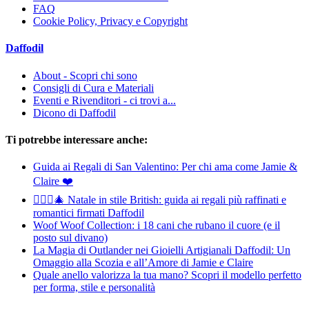
FAQ
Cookie Policy, Privacy e Copyright
Daffodil
About - Scopri chi sono
Consigli di Cura e Materiali
Eventi e Rivenditori - ci trovi a...
Dicono di Daffodil
Ti potrebbe interessare anche:
Guida ai Regali di San Valentino: Per chi ama come Jamie &
Claire ❤️
💂‍♀️✨🎄 Natale in stile British: guida ai regali più raffinati e
romantici firmati Daffodil
Woof Woof Collection: i 18 cani che rubano il cuore (e il
posto sul divano)
La Magia di Outlander nei Gioielli Artigianali Daffodil: Un
Omaggio alla Scozia e all’Amore di Jamie e Claire
Quale anello valorizza la tua mano? Scopri il modello perfetto
per forma, stile e personalità