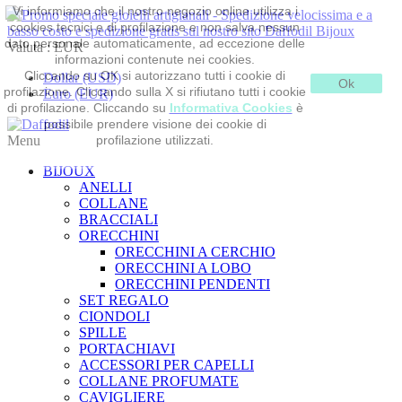
Vi informiamo che il nostro negozio online utilizza i
cookies tecnici e di profilazione e non salva nessun
dato personale automaticamente, ad eccezione delle
Valuta :
EUR
informazioni contenute nei cookies.
Cliccando su OK si autorizzano tutti i cookie di
Dollar (USD)
Ok
profilazione. Cliccando sulla X si rifiutano tutti i cookie
Euro (EUR)
di profilazione. Cliccando su
Informativa Cookies
è
possibile prendere visione dei cookie di
Menu
profilazione utilizzati.
BIJOUX
ANELLI
COLLANE
BRACCIALI
ORECCHINI
ORECCHINI A CERCHIO
ORECCHINI A LOBO
ORECCHINI PENDENTI
SET REGALO
CIONDOLI
SPILLE
PORTACHIAVI
ACCESSORI PER CAPELLI
COLLANE PROFUMATE
CAVIGLIERE