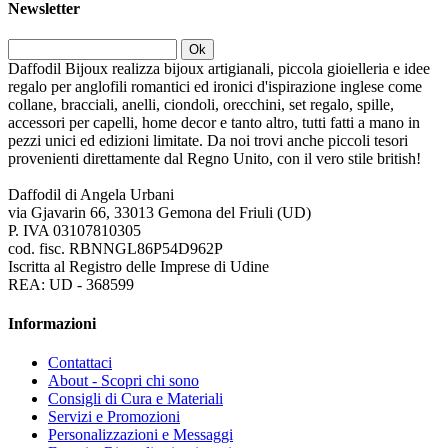
Newsletter
Ok
Daffodil Bijoux realizza bijoux artigianali, piccola gioielleria e idee
regalo per anglofili romantici ed ironici d'ispirazione inglese come
collane, bracciali, anelli, ciondoli, orecchini, set regalo, spille,
accessori per capelli, home decor e tanto altro, tutti fatti a mano in
pezzi unici ed edizioni limitate. Da noi trovi anche piccoli tesori
provenienti direttamente dal Regno Unito, con il vero stile british!
Daffodil di Angela Urbani
via Gjavarin 66, 33013 Gemona del Friuli (UD)
P. IVA 03107810305
cod. fisc. RBNNGL86P54D962P
Iscritta al Registro delle Imprese di Udine
REA: UD - 368599
Informazioni
Contattaci
About - Scopri chi sono
Consigli di Cura e Materiali
Servizi e Promozioni
Personalizzazioni e Messaggi