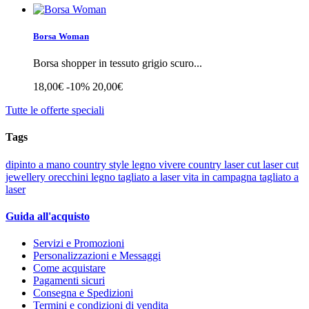
Borsa Woman
Borsa shopper in tessuto grigio scuro...
18,00€
-10%
20,00€
Tutte le offerte speciali
Tags
dipinto a mano
country style
legno
vivere country
laser cut
laser cut
jewellery
orecchini
legno tagliato a laser
vita in campagna
tagliato a
laser
Guida all'acquisto
Servizi e Promozioni
Personalizzazioni e Messaggi
Come acquistare
Pagamenti sicuri
Consegna e Spedizioni
Termini e condizioni di vendita