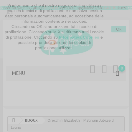
Vi informiamo che il nostro negozio online utilizza i
cookies tecnici e di profilazione e non salva nessun
EUR
dato personale automaticamente, ad eccezione delle
informazioni contenute nei cookies.
Cliccando su OK si autorizzano tutti i cookie di
Ok
profilazione. Cliccando sulla X si rifiutano tutti i cookie
di profilazione. Cliccando su
Informativa Cookies
è
possibile prendere visione dei cookie di
profilazione utilizzati.
MAPPA DEL SITO
CONTATTACI
0
MENU
BIJOUX
Orecchini Elizabeth II Platinum Jubilee di
Legno