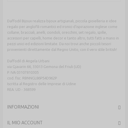
Daffodil Bijoux realizza bijoux artigianali, piccola gioielleria e idee
regalo per anglofili romantici ed ironici d'ispirazione inglese come
collane, bracciali, anelli, ciondoli, orecchini, set regalo, spille,
accessori per capelli, home decor e tanto altro, tutti fatti a mano in
pezzi unici ed edizioni limitate. Da noi trovi anche piccoli tesori
provenienti direttamente dal Regno Unito, con il vero stile british!
Daffodil di Angela Urbani
via Gjavarin 66, 33013 Gemona del Friuli (UD)
P. IVA 03107810305
cod. fisc. RBNNGL86P54D962P
Iscritta al Registro delle Imprese di Udine
REA: UD - 368599
INFORMAZIONI
IL MIO ACCOUNT