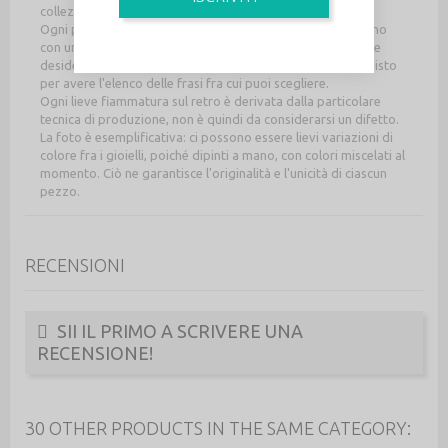
collezione in edizione limitata Light Wood.
Ogni paio di orecchini viene confezionato con un cartoncino
con un messaggio speciale con una breve frase poetica. Se
desideri scegliere il tuo messaggio contattaci dopo l'acquisto
per avere l'elenco delle frasi fra cui puoi scegliere.
Ogni lieve fiammatura sul retro è derivata dalla particolare
tecnica di produzione, non è quindi da considerarsi un difetto.
La foto è esemplificativa: ci possono essere lievi variazioni di
colore fra i gioielli, poiché dipinti a mano, con colori miscelati al
momento. Ciò ne garantisce l'originalità e l'unicità di ciascun
pezzo.
RECENSIONI
SII IL PRIMO A SCRIVERE UNA
RECENSIONE!
30 OTHER PRODUCTS IN THE SAME CATEGORY: