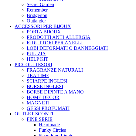
Secret Garden
Remember
Bridgerton
Outlander
ACCESSORI PER BIJOUX
PORTA BIJOUX
PRODOTTI ANTI-ALLERGIA
RIDUTTORI PER ANELLI
LOBI DEFORMATI O DANNEGGIATI
PULIZIA
HELP KIT
PICCOLI TESORI
FRAGRANZE NATURALI
TEA TIME
SCIARPE INGLESI
BORSE INGLESI
BORSE DIPINTE A MANO
HOME DECOR
MAGNETI
GESSI PROFUMATI
OUTLET
SCONTI!
FINE SERIE
Heartmade
Funky Circles
Neon Fluo Lights