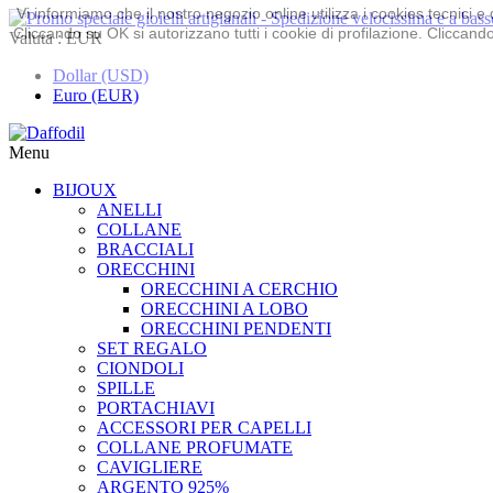
Vi informiamo che il nostro negozio online utilizza i cookies tecnici
Cliccando su OK si autorizzano tutti i cookie di profilazione. Cliccando 
Valuta :
EUR
Dollar (USD)
Euro (EUR)
Menu
BIJOUX
ANELLI
COLLANE
BRACCIALI
ORECCHINI
ORECCHINI A CERCHIO
ORECCHINI A LOBO
ORECCHINI PENDENTI
SET REGALO
CIONDOLI
SPILLE
PORTACHIAVI
ACCESSORI PER CAPELLI
COLLANE PROFUMATE
CAVIGLIERE
ARGENTO 925%