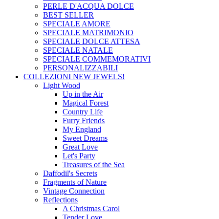
PERLE D'ACQUA DOLCE
BEST SELLER
SPECIALE AMORE
SPECIALE MATRIMONIO
SPECIALE DOLCE ATTESA
SPECIALE NATALE
SPECIALE COMMEMORATIVI
PERSONALIZZABILI
COLLEZIONI
NEW JEWELS!
Light Wood
Up in the Air
Magical Forest
Country Life
Furry Friends
My England
Sweet Dreams
Great Love
Let's Party
Treasures of the Sea
Daffodil's Secrets
Fragments of Nature
Vintage Connection
Reflections
A Christmas Carol
Tender Love