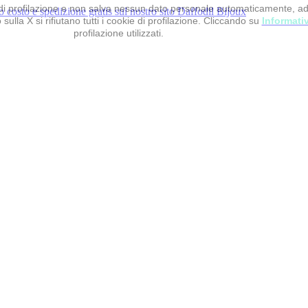
 e di profilazione e non salva nessun dato personale automaticamente, a
sulla X si rifiutano tutti i cookie di profilazione. Cliccando su
Informati
profilazione utilizzati.