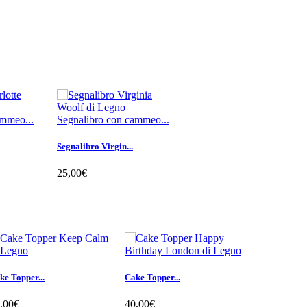
ammeo...
Segnalibro con cammeo...
Segnalibro Virgin...
25,00€
lo
Aggiungi al carrello
ke Topper...
Cake Topper...
Spilla o...
,00€
40,00€
15,00€