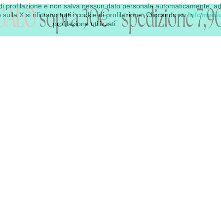
 e di profilazione e non salva nessun dato personale automaticamente, a
sulla X si rifiutano tutti i cookie di profilazione. Cliccando su
Informati
profilazione utilizzati.