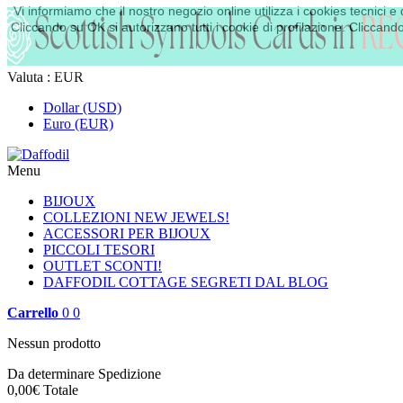
Vi informiamo che il nostro negozio online utilizza i cookies tecnici
Cliccando su OK si autorizzano tutti i cookie di profilazione. Cliccando 
Valuta :
EUR
Dollar (USD)
Euro (EUR)
Menu
BIJOUX
COLLEZIONI
NEW JEWELS!
ACCESSORI PER BIJOUX
PICCOLI TESORI
OUTLET
SCONTI!
DAFFODIL COTTAGE
SEGRETI DAL BLOG
Carrello
0
0
Nessun prodotto
Da determinare
Spedizione
0,00€
Totale