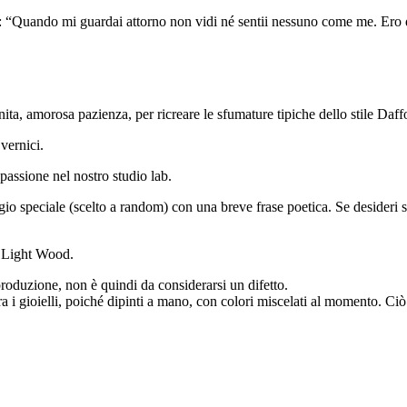
e: “Quando mi guardai attorno non vidi né sentii nessuno come me. Ero 
ita, amorosa pazienza, per ricreare le sfumature tipiche dello stile Daffo
vernici.
passione nel nostro studio lab.
speciale (scelto a random) con una breve frase poetica. Se desideri sce
a Light Wood.
produzione, non è quindi da considerarsi un difetto.
ra i gioielli, poiché dipinti a mano, con colori miscelati al momento. Ciò 