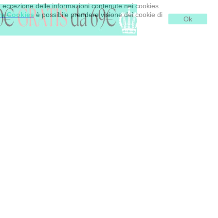
d eccezione delle informazioni contenute nei cookies.
va Cookies
è possibile prendere visione dei cookie di
Ok