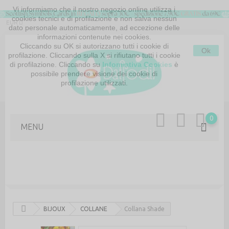
Vi informiamo che il nostro negozio online utilizza i
cookies tecnici e di profilazione e non salva nessun
EUR
dato personale automaticamente, ad eccezione delle
informazioni contenute nei cookies.
Cliccando su OK si autorizzano tutti i cookie di
Ok
profilazione. Cliccando sulla X si rifiutano tutti i cookie
di profilazione. Cliccando su
Informativa Cookies
è
possibile prendere visione dei cookie di
profilazione utilizzati.
MAPPA DEL SITO
CONTATTACI
0
MENU
BIJOUX
COLLANE
Collana Shade