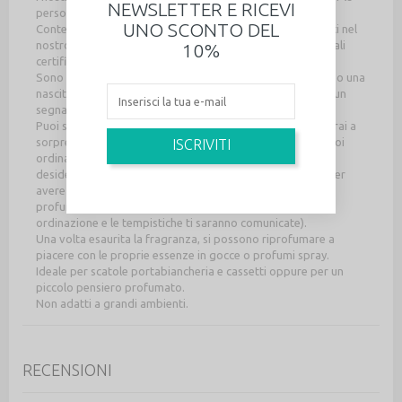
NEWSLETTER E RICEVI
persone più care.
UNO SCONTO DEL
Contengono da 3 a 5 gessi profumati handmade realizzati nel
nostro studio con fragranze a base di olii essenziali naturali
10%
certificati, di alta qualità.
Sono una valida alternativa ai confetti per un matrimonio o una
nascita, un regalo di ringraziamento a un ospite speciale, un
segnaposto originale e un piccolo cadeau dolcissimo!
Puoi scegliere fra un vasetto già confezionato, che riceverai a
sorpresa fra quelli disponibili in laboratorio, oppure lo puoi
ISCRIVITI
ordinare nelle quantità, nella forma e nelle fragranze
desiderate fra tutte quelle disponibili, basta contattarci per
avere l'elenco completo di colori dei nastri e delle
profumazioni (in questo caso verranno realizzati su
ordinazione e le tempistiche ti saranno comunicate).
Una volta esaurita la fragranza, si possono riprofumare a
piacere con le proprie essenze in gocce o profumi spray.
Ideale per scatole portabiancheria e cassetti oppure per un
piccolo pensiero profumato.
Non adatti a grandi ambienti.
RECENSIONI