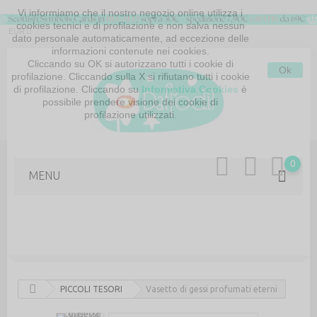
Vi informiamo che il nostro negozio online utilizza i
cookies tecnici e di profilazione e non salva nessun
EUR
dato personale automaticamente, ad eccezione delle
informazioni contenute nei cookies.
Cliccando su OK si autorizzano tutti i cookie di
Ok
profilazione. Cliccando sulla X si rifiutano tutti i cookie
di profilazione. Cliccando su
Informativa Cookies
è
possibile prendere visione dei cookie di
profilazione utilizzati.
MAPPA DEL SITO
CONTATTACI
0
MENU
PICCOLI TESORI
Vasetto di gessi profumati eterni