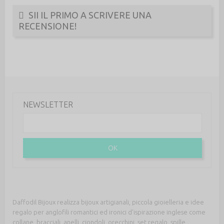
SII IL PRIMO A SCRIVERE UNA
RECENSIONE!
NEWSLETTER
OK
Daffodil Bijoux realizza bijoux artigianali, piccola gioielleria e idee
regalo per anglofili romantici ed ironici d'ispirazione inglese come
collane, bracciali, anelli, ciondoli, orecchini, set regalo, spille,