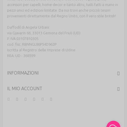
accessori per capelli, home decor e tanto altro, tutti fatti a mano in
pezzi unici ed edizioni limitate. Da noi trovi anche piccoli tesori
provenienti direttamente dal Regno Unito, con il vero stile british!
Daffodil di Angela Urbani
via Gjavarin 66, 33013 Gemona del Friuli (UD)
P. IVA 03107810305
cod. fisc. RBNNGL86P54D962P
Iscritta al Registro delle Imprese di Udine
REA: UD - 368599
INFORMAZIONI
IL MIO ACCOUNT