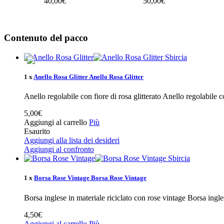
40,00€
50,00€
Contenuto del pacco
Sbircia
1 x
Anello Rosa Glitter
Anello Rosa Glitter
Anello regolabile con fiore di rosa glitterato
Anello regolabile co
5,00€
Aggiungi al carrello
Più
Esaurito
Aggiungi alla lista dei desideri
Aggiungi al confronto
Sbircia
1 x
Borsa Rose Vintage
Borsa Rose Vintage
Borsa inglese in materiale riciclato con rose vintage
Borsa ingles
4,50€
Aggiungi al carrello
Più