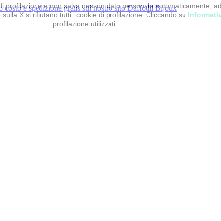
 e di profilazione e non salva nessun dato personale automaticamente, a
sulla X si rifiutano tutti i cookie di profilazione. Cliccando su
Informati
profilazione utilizzati.