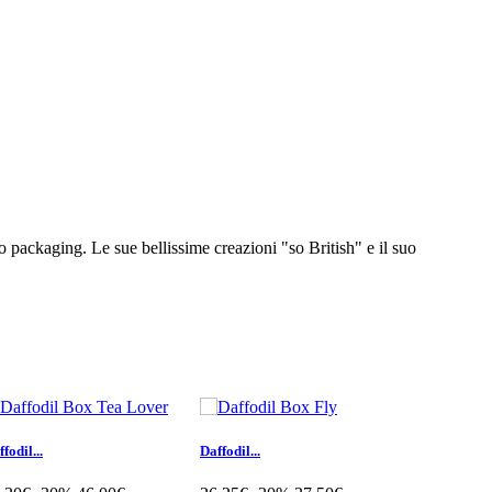
o packaging. Le sue bellissime creazioni "so British" e il suo
fodil...
Daffodil...
Gift Card...