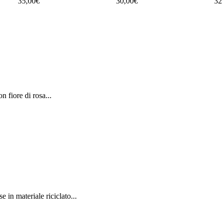
35,00€
30,00€
32
n fiore di rosa...
e in materiale riciclato...