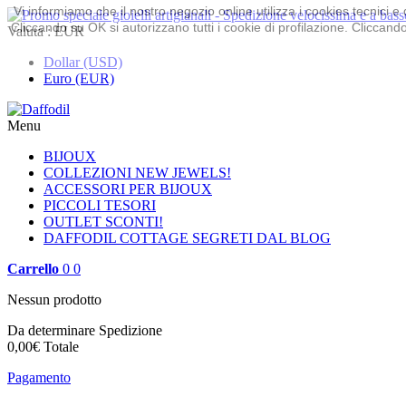
Vi informiamo che il nostro negozio online utilizza i cookies tecnici
Cliccando su OK si autorizzano tutti i cookie di profilazione. Cliccando 
Valuta :
EUR
Dollar (USD)
Euro (EUR)
Menu
BIJOUX
COLLEZIONI
NEW JEWELS!
ACCESSORI PER BIJOUX
PICCOLI TESORI
OUTLET
SCONTI!
DAFFODIL COTTAGE
SEGRETI DAL BLOG
Carrello
0
0
Nessun prodotto
Da determinare
Spedizione
0,00€
Totale
Pagamento