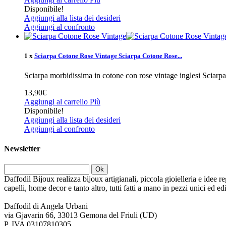
Disponibile!
Aggiungi alla lista dei desideri
Aggiungi al confronto
1 x
Sciarpa Cotone Rose Vintage
Sciarpa Cotone Rose...
Sciarpa morbidissima in cotone con rose vintage inglesi
Sciarpa
13,90€
Aggiungi al carrello
Più
Disponibile!
Aggiungi alla lista dei desideri
Aggiungi al confronto
Newsletter
Ok
Daffodil Bijoux realizza bijoux artigianali, piccola gioielleria e idee re
capelli, home decor e tanto altro, tutti fatti a mano in pezzi unici ed e
Daffodil di Angela Urbani
via Gjavarin 66, 33013 Gemona del Friuli (UD)
P. IVA 03107810305