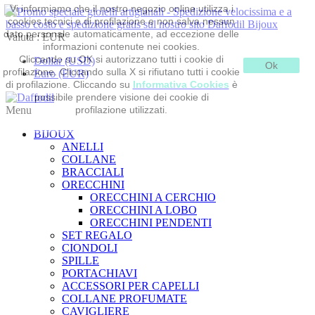
Vi informiamo che il nostro negozio online utilizza i
cookies tecnici e di profilazione e non salva nessun
dato personale automaticamente, ad eccezione delle
Valuta :
EUR
informazioni contenute nei cookies.
Cliccando su OK si autorizzano tutti i cookie di
Dollar (USD)
Ok
profilazione. Cliccando sulla X si rifiutano tutti i cookie
Euro (EUR)
di profilazione. Cliccando su
Informativa Cookies
è
possibile prendere visione dei cookie di
Menu
profilazione utilizzati.
BIJOUX
ANELLI
COLLANE
BRACCIALI
ORECCHINI
ORECCHINI A CERCHIO
ORECCHINI A LOBO
ORECCHINI PENDENTI
SET REGALO
CIONDOLI
SPILLE
PORTACHIAVI
ACCESSORI PER CAPELLI
COLLANE PROFUMATE
CAVIGLIERE