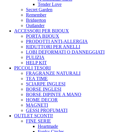
Tender Love
Secret Garden
Remember
Bridgerton
Outlander
ACCESSORI PER BIJOUX
PORTA BIJOUX
PRODOTTI ANTI-ALLERGIA
RIDUTTORI PER ANELLI
LOBI DEFORMATI O DANNEGGIATI
PULIZIA
HELP KIT
PICCOLI TESORI
FRAGRANZE NATURALI
TEA TIME
SCIARPE INGLESI
BORSE INGLESI
BORSE DIPINTE A MANO
HOME DECOR
MAGNETI
GESSI PROFUMATI
OUTLET
SCONTI!
FINE SERIE
Heartmade
Funky Circles