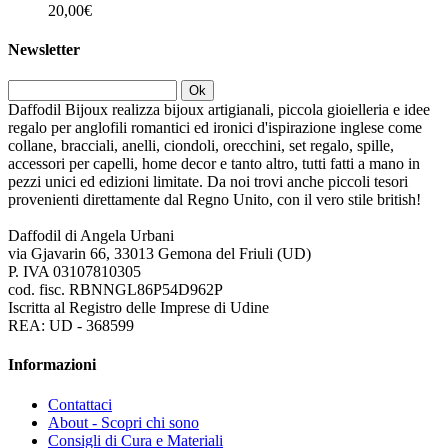
20,00€
Newsletter
Ok
Daffodil Bijoux realizza bijoux artigianali, piccola gioielleria e idee
regalo per anglofili romantici ed ironici d'ispirazione inglese come
collane, bracciali, anelli, ciondoli, orecchini, set regalo, spille,
accessori per capelli, home decor e tanto altro, tutti fatti a mano in
pezzi unici ed edizioni limitate. Da noi trovi anche piccoli tesori
provenienti direttamente dal Regno Unito, con il vero stile british!
Daffodil di Angela Urbani
via Gjavarin 66, 33013 Gemona del Friuli (UD)
P. IVA 03107810305
cod. fisc. RBNNGL86P54D962P
Iscritta al Registro delle Imprese di Udine
REA: UD - 368599
Informazioni
Contattaci
About - Scopri chi sono
Consigli di Cura e Materiali