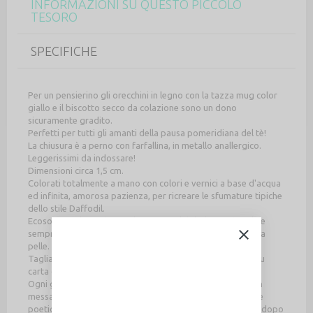
INFORMAZIONI SU QUESTO PICCOLO
TESORO
SPECIFICHE
Per un pensierino gli orecchini in legno con la tazza mug color
giallo e il biscotto secco da colazione sono un dono
sicuramente gradito.
Perfetti per tutti gli amanti della pausa pomeridiana del tè!
La chiusura è a perno con farfallina, in metallo anallergico.
Leggerissimi da indossare!
Dimensioni circa 1,5 cm.
Colorati totalmente a mano con colori e vernici a base d'acqua
ed infinita, amorosa pazienza, per ricreare le sfumature tipiche
dello stile Daffodil.
Ecosostenibili perché totalmente riciclabili, il retro è inoltre
sempre privo di vernici, per un contatto naturale con la tua
pelle.
Tagliati a laser con tecnologie nuovissime, ma disegnati su
carta con passione nel nostro studio lab.
Ogni gioiello viene confezionato con un cartoncino con un
messaggio speciale (scelto a random) con una breve frase
poetica. Se desideri scegliere il tuo messaggio contattaci dopo