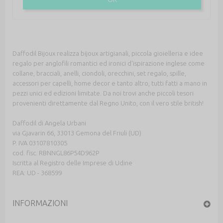
Daffodil Bijoux realizza bijoux artigianali, piccola gioielleria e idee
regalo per anglofili romantici ed ironici d'ispirazione inglese come
collane, bracciali, anelli, ciondoli, orecchini, set regalo, spille,
accessori per capelli, home decor e tanto altro, tutti fatti a mano in
pezzi unici ed edizioni limitate. Da noi trovi anche piccoli tesori
provenienti direttamente dal Regno Unito, con il vero stile british!
Daffodil di Angela Urbani
via Gjavarin 66, 33013 Gemona del Friuli (UD)
P. IVA 03107810305
cod. fisc. RBNNGL86P54D962P
Iscritta al Registro delle Imprese di Udine
REA: UD - 368599
INFORMAZIONI