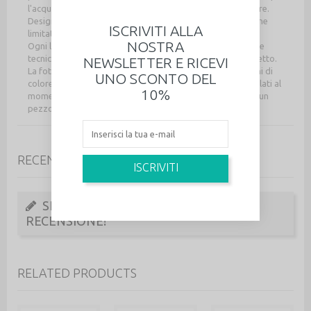
l'acquisto per avere l'elenco delle frasi fra cui puoi scegliere.
Design originale Daffodil Bijoux, dalla collezione in edizione
ISCRIVITI ALLA
limitata Light Wood.
NOSTRA
Ogni lieve fiammatura sul retro è derivata dalla particolare
tecnica di produzione, non è quindi da considerarsi un difetto.
NEWSLETTER E RICEVI
La foto è esemplificativa: ci possono essere lievi variazioni di
UNO SCONTO DEL
colore fra i gioielli, poiché dipinti a mano, con colori miscelati al
10%
momento. Ciò ne garantisce l'originalità e l'unicità di ciascun
pezzo.
RECENSIONI
ISCRIVITI
SII IL PRIMO A SCRIVERE UNA
RECENSIONE!
RELATED PRODUCTS