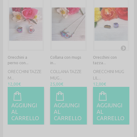
Orecchini a
Collana con mugs
Orecchini con
perno con...
in...
tazza...
ORECCHINI TAZZE
COLLANA TAZZE
ORECCHINI MUG
M...
MUG...
LIL...
12,00€
25,00€
12,00€
AGGIUNGI
AGGIUNGI
AGGIUNGI
AL
AL
AL
CARRELLO
CARRELLO
CARRELLO