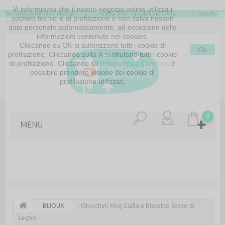
Vi informiamo che il nostro negozio online utilizza i
cookies tecnici e di profilazione e non salva nessun
EUR
dato personale automaticamente, ad eccezione delle
informazioni contenute nei cookies.
Cliccando su OK si autorizzano tutti i cookie di
Ok
profilazione. Cliccando sulla X si rifiutano tutti i cookie
di profilazione. Cliccando su
Informativa Cookies
è
possibile prendere visione dei cookie di
profilazione utilizzati.
MAPPA DEL SITO
CONTATTACI
0
MENU
BIJOUX
Orecchini Mug Gialla e Biscotto Secco di
Legno