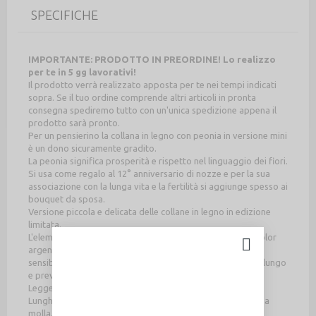
SPECIFICHE
IMPORTANTE: PRODOTTO IN PREORDINE! Lo realizzo
per te in 5 gg lavorativi!
Il prodotto verrà realizzato apposta per te nei tempi indicati
sopra. Se il tuo ordine comprende altri articoli in pronta
consegna spediremo tutto con un'unica spedizione appena il
prodotto sarà pronto.
Per un pensierino la collana in legno con peonia in versione mini
è un dono sicuramente gradito.
La peonia significa prosperità e rispetto nel linguaggio dei fiori.
Si usa come regalo al 12° anniversario di nozze e per la sua
associazione con la lunga vita e la fertilità si aggiunge spesso ai
bouquet da sposa.
Versione piccola e delicata delle collane in legno in edizione
limitata.
L'elemento in legno è montato ad una catena in metallo color
argento anallergica, per non dare problemi di
sensibilizzazione, trattata in modo da rimanere lucente a lungo
e prevenire l'ossidazione.
Leggerissima da indossare!
Lunghezza collana 50 cm (modello Princess), con chiusura a
molla.