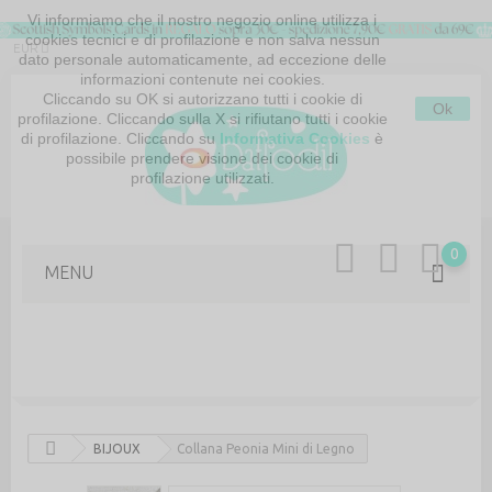
Vi informiamo che il nostro negozio online utilizza i
cookies tecnici e di profilazione e non salva nessun
EUR
dato personale automaticamente, ad eccezione delle
informazioni contenute nei cookies.
Cliccando su OK si autorizzano tutti i cookie di
Ok
profilazione. Cliccando sulla X si rifiutano tutti i cookie
di profilazione. Cliccando su
Informativa Cookies
è
possibile prendere visione dei cookie di
profilazione utilizzati.
MAPPA DEL SITO
CONTATTACI
0
MENU
BIJOUX
Collana Peonia Mini di Legno