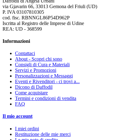
Daffodil di Angela Urbani
via Gjavarin 66, 33013 Gemona del Friuli (UD)
P. IVA 03107810305
cod. fisc. RBNNGL86P54D962P
Iscritta al Registro delle Imprese di Udine
REA: UD - 368599
Informazioni
Contattaci
About - Scopri chi sono
Consigli di Cura e Materiali
Servizi e Promozioni
Personalizzazioni e Messaggi
Eventi e Rivenditori - ci trovi a...
Dicono di Daffodil
Come acquistare
Termini e condizioni di vendita
FAQ
Il mio account
I miei ordini
Restituzione delle mie merci
Le mie note di credito