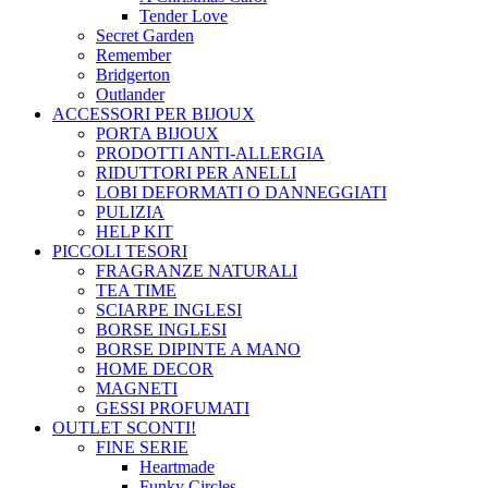
Tender Love
Secret Garden
Remember
Bridgerton
Outlander
ACCESSORI PER BIJOUX
PORTA BIJOUX
PRODOTTI ANTI-ALLERGIA
RIDUTTORI PER ANELLI
LOBI DEFORMATI O DANNEGGIATI
PULIZIA
HELP KIT
PICCOLI TESORI
FRAGRANZE NATURALI
TEA TIME
SCIARPE INGLESI
BORSE INGLESI
BORSE DIPINTE A MANO
HOME DECOR
MAGNETI
GESSI PROFUMATI
OUTLET
SCONTI!
FINE SERIE
Heartmade
Funky Circles