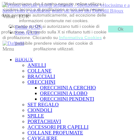
Vi informiamo che il nostro negozio online utilizza i
cookies tecnici e di profilazione e non salva nessun
dato personale automaticamente, ad eccezione delle
Valuta :
EUR
informazioni contenute nei cookies.
Cliccando su OK si autorizzano tutti i cookie di
Dollar (USD)
Ok
profilazione. Cliccando sulla X si rifiutano tutti i cookie
Euro (EUR)
di profilazione. Cliccando su
Informativa Cookies
è
possibile prendere visione dei cookie di
Menu
profilazione utilizzati.
BIJOUX
ANELLI
COLLANE
BRACCIALI
ORECCHINI
ORECCHINI A CERCHIO
ORECCHINI A LOBO
ORECCHINI PENDENTI
SET REGALO
CIONDOLI
SPILLE
PORTACHIAVI
ACCESSORI PER CAPELLI
COLLANE PROFUMATE
CAVIGLIERE