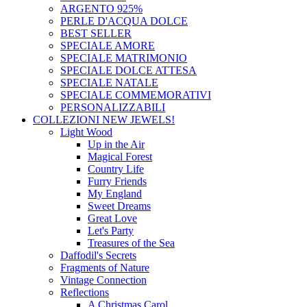
ARGENTO 925%
PERLE D'ACQUA DOLCE
BEST SELLER
SPECIALE AMORE
SPECIALE MATRIMONIO
SPECIALE DOLCE ATTESA
SPECIALE NATALE
SPECIALE COMMEMORATIVI
PERSONALIZZABILI
COLLEZIONI
NEW JEWELS!
Light Wood
Up in the Air
Magical Forest
Country Life
Furry Friends
My England
Sweet Dreams
Great Love
Let's Party
Treasures of the Sea
Daffodil's Secrets
Fragments of Nature
Vintage Connection
Reflections
A Christmas Carol