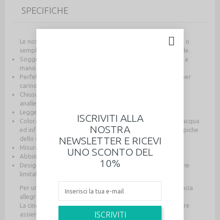
SPECIFICHE
Le nostre spille uniche sono perfette per chi ama la natura o
semplicemente per dedicare a qualcuno un ricordo speciale.
Soggetto disegnato da noi in esclusiva, tagliato e dipinto a
mano nel nostro studio
Perfetta per un look originale in qualunque occasione, super
carino e romantico, con un tocco di ironia
Chiusura a spilla da balia sul retro con base in metallo
anallergica
Leggerissima da indossare!
ISCRIVITI ALLA
Colorata totalmente a mano con colori e vernici a base d'acqua
NOSTRA
ed infinita, amorosa pazienza, per ricreare le sfumature tipiche
NEWSLETTER E RICEVI
dello stile Daffodil.
Misura circa 2 x 3 cm.
UNO SCONTO DEL
Abbinabile agli altri piccoli tesori con lo stesso design
10%
Design originale Daffodil Bijoux, dalla collezione in edizione
limitata Light Wood.
Per un pensierino la spilla in legno con piccolo uccellino cincia
allegra è un dono sicuramente gradito!
La cinciallegra è un uccellino che ama molto cantare e vivere
ISCRIVITI
assieme ai suoi simili, a cui è molto fedele, ed è simbolo di