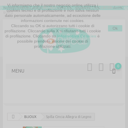
Vi informiamo che il nostro negozio online utilizza i
cookies tecnici e di profilazione e non salva nessun
EUR
dato personale automaticamente, ad eccezione delle
informazioni contenute nei cookies.
Cliccando su OK si autorizzano tutti i cookie di
Ok
profilazione. Cliccando sulla X si rifiutano tutti i cookie
di profilazione. Cliccando su
Informativa Cookies
è
possibile prendere visione dei cookie di
profilazione utilizzati.
MAPPA DEL SITO
CONTATTACI
0
MENU
BIJOUX
Spilla Cincia Allegra di Legno