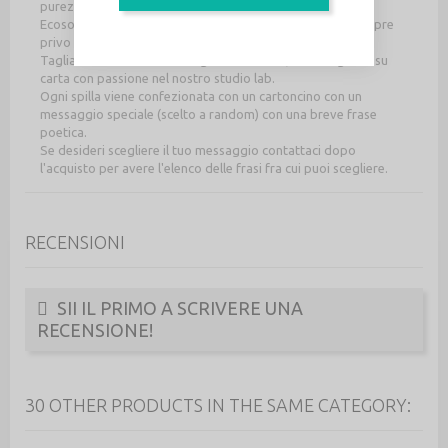
purezza, sincerità, ottimismo, comprensione e coraggio.
Ecosostenibile perché totalmente riciclabile, il retro è sempre
privo di vernici, per un contatto naturale con la tua pelle.
Tagliata a laser con tecnologie nuovissime, ma disegnato su
carta con passione nel nostro studio lab.
Ogni spilla viene confezionata con un cartoncino con un
messaggio speciale (scelto a random) con una breve frase
poetica.
Se desideri scegliere il tuo messaggio contattaci dopo
l'acquisto per avere l'elenco delle frasi fra cui puoi scegliere.
RECENSIONI
SII IL PRIMO A SCRIVERE UNA
RECENSIONE!
30 OTHER PRODUCTS IN THE SAME CATEGORY: