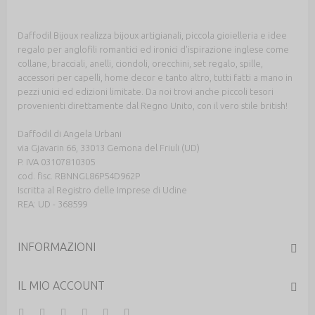
Daffodil Bijoux realizza bijoux artigianali, piccola gioielleria e idee
regalo per anglofili romantici ed ironici d'ispirazione inglese come
collane, bracciali, anelli, ciondoli, orecchini, set regalo, spille,
accessori per capelli, home decor e tanto altro, tutti fatti a mano in
pezzi unici ed edizioni limitate. Da noi trovi anche piccoli tesori
provenienti direttamente dal Regno Unito, con il vero stile british!
Daffodil di Angela Urbani
via Gjavarin 66, 33013 Gemona del Friuli (UD)
P. IVA 03107810305
cod. fisc. RBNNGL86P54D962P
Iscritta al Registro delle Imprese di Udine
REA: UD - 368599
INFORMAZIONI
IL MIO ACCOUNT