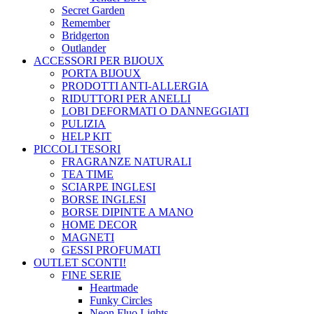
Secret Garden
Remember
Bridgerton
Outlander
ACCESSORI PER BIJOUX
PORTA BIJOUX
PRODOTTI ANTI-ALLERGIA
RIDUTTORI PER ANELLI
LOBI DEFORMATI O DANNEGGIATI
PULIZIA
HELP KIT
PICCOLI TESORI
FRAGRANZE NATURALI
TEA TIME
SCIARPE INGLESI
BORSE INGLESI
BORSE DIPINTE A MANO
HOME DECOR
MAGNETI
GESSI PROFUMATI
OUTLET
SCONTI!
FINE SERIE
Heartmade
Funky Circles
Neon Fluo Lights