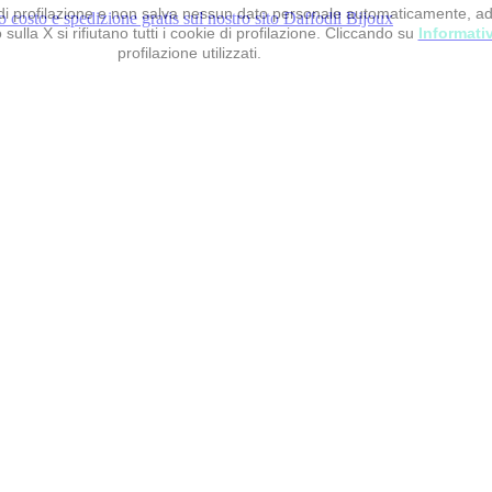
 e di profilazione e non salva nessun dato personale automaticamente, a
sulla X si rifiutano tutti i cookie di profilazione. Cliccando su
Informati
profilazione utilizzati.