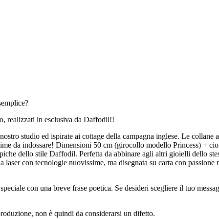
semplice?
, realizzati in esclusiva da Daffodil!!
nostro studio ed ispirate ai cottage della campagna inglese. Le collane ar
sime da indossare! Dimensioni 50 cm (girocollo modello Princess) + cio
che dello stile Daffodil. Perfetta da abbinare agli altri gioielli dello ste
a a laser con tecnologie nuovissime, ma disegnata su carta con passione n
ciale con una breve frase poetica. Se desideri scegliere il tuo messaggio
produzione, non è quindi da considerarsi un difetto.