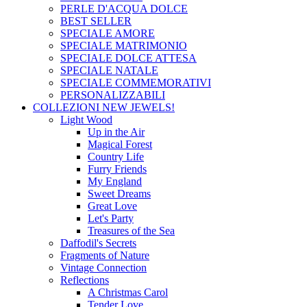
PERLE D'ACQUA DOLCE
BEST SELLER
SPECIALE AMORE
SPECIALE MATRIMONIO
SPECIALE DOLCE ATTESA
SPECIALE NATALE
SPECIALE COMMEMORATIVI
PERSONALIZZABILI
COLLEZIONI
NEW JEWELS!
Light Wood
Up in the Air
Magical Forest
Country Life
Furry Friends
My England
Sweet Dreams
Great Love
Let's Party
Treasures of the Sea
Daffodil's Secrets
Fragments of Nature
Vintage Connection
Reflections
A Christmas Carol
Tender Love