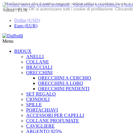
Vi informiamo che il nostro negozio online utilizza i cookies tecnici
Cliccando su OK si autorizzano tutti i cookie di profilazione. Cliccando 
Valuta :
EUR
Dollar (USD)
Euro (EUR)
Menu
BIJOUX
ANELLI
COLLANE
BRACCIALI
ORECCHINI
ORECCHINI A CERCHIO
ORECCHINI A LOBO
ORECCHINI PENDENTI
SET REGALO
CIONDOLI
SPILLE
PORTACHIAVI
ACCESSORI PER CAPELLI
COLLANE PROFUMATE
CAVIGLIERE
ARGENTO 925%