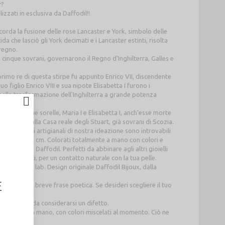
r?
zzati in esclusiva da Daffodil!!
corda la fusione delle rose Lancaster e York, simbolo delle
a che lasciò gli York decimati e i Lancaster estinti, risolta
 regno.
te cinque sovrani, governarono il Regno d'Inghilterra, Galles e
rimo re di questa stirpe fu appunto Enrico VII, discendente
 figlio Enrico VIII e sua nipote Elisabetta I furono i
nella trasformazione dell'Inghilterra a grande potenza
lle sue due sorelle, Maria I e Elisabetta I, anch'esse morte
no inglese alla Casa reale degli Stuart, già sovrani di Scozia.
li orecchini artigianali di nostra ideazione sono introvabili
ioni circa 2,5 cm. Colorati totalmente a mano con colori e
dello stile Daffodil. Perfetti da abbinare agli altri gioielli
vo di vernici, per un contatto naturale con la tua pelle.
stro studio lab. Design originale Daffodil Bijoux, dalla
E
e con una breve frase poetica. Se desideri scegliere il tuo
iere.
on è quindi da considerarsi un difetto.
poiché dipinti a mano, con colori miscelati al momento. Ciò ne