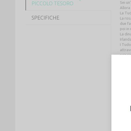
PICCOLO TESORO
Sei un
Allora
La Tud
SPECIFICHE
La ros
due fa
poi in
La din
Irland
I Tudo
attrav
princi
mondia
Dopo l
senza 
Dipint
altrov
vernici
dello 
Taglia
collez
Ogni p
messag
Ogni l
La foto
garanti