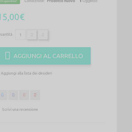
Condizione:
Prodotto nuovo
1
Oggetto
Disponibile!
15,00€
uantità
AGGIUNGI AL CARRELLO
Aggiungi alla lista dei desideri
Scrivi una recensione