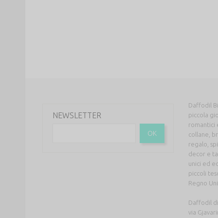
Daffodil Bi
NEWSLETTER
piccola gio
romantici 
OK
collane, br
regalo, sp
decor e tan
unici ed ed
piccoli te
Regno Unito
Daffodil d
via Gjavar