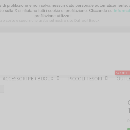
ci e di profilazione e non salva nessun dato personale automaticamente,
o sulla X si rifiutano tutti i cookie di profilazione. Cliccando su
Informa
profilazione utilizzati.
SCONTI!
ACCESSORI PER BIJOUX
PICCOLI TESORI
OUTL
o
R