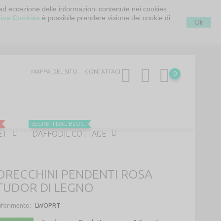
 ad eccezione delle informazioni contenute nei cookies.
tiva Cookies
è possibile prendere visione dei cookie di
Ok
MAPPA DEL SITO
CONTATTACI
0
SEGRETI DAL BLOG
ET
DAFFODIL COTTAGE
ORECCHINI PENDENTI ROSA
TUDOR DI LEGNO
iferimento:
LWOPRT