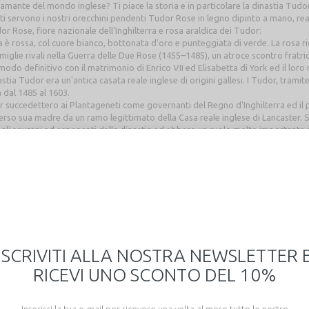
'amante del mondo inglese? Ti piace la storia e in particolare la dinastia Tudo
 ti servono i nostri orecchini pendenti Tudor Rose in legno dipinto a mano, reali
or Rose, fiore nazionale dell'Inghilterra e rosa araldica dei Tudor:
a è rossa, col cuore bianco, bottonata d'oro e punteggiata di verde. La rosa ri
miglie rivali nella Guerra delle Due Rose (1455–1485), un atroce scontro fratricid
 modo definitivo con il matrimonio di Enrico VII ed Elisabetta di York ed il loro
astia Tudor era un'antica casata reale inglese di origini gallesi. I Tudor, trami
a dal 1485 al 1603.
r succedettero ai Plantageneti come governanti del Regno d'Inghilterra ed il p
erso sua madre da un ramo legittimato della Casa reale inglese di Lancaster. Suo
pali sovrani ed esponenti della dinastia ed ebbero un ruolo molto importante 
le.
a morte senza eredi maschi del quindicenne Edoardo VI e il successivo regno de
eredi, la dinastia dei Tudor si estinse definitivamente nel 1603, lasciando il tro
i con grandissima attenzione ai dettagli con cura artigianale nel nostro studio G
e e perfetti per arricchire la tua collezione! Leggerissimi da indossare! Dimens
 a base d'acqua ed infinita, amorosa pazienza, per ricreare le sfumature tipiche 
stesso design. Ecosostenibili perché totalmente riciclabile, il retro è sempre pri
ti a laser con tecnologie nuovissime, ma disegnati su carta con passione nel no
ione in edizione limitata Light Wood.
ISCRIVITI ALLA NOSTRA NEWSLETTER 
aio di orecchini viene confezionato con un cartoncino con un messaggio special
gio contattaci dopo l'acquisto per avere l'elenco delle frasi fra cui puoi scegl
RICEVI UNO SCONTO DEL 10%
ieve fiammatura sul retro è derivata dalla particolare tecnica di produzione, n
 è esemplificativa: ci possono essere lievi variazioni di colore fra i gioielli, 
sce l'originalità e l'unicità di ciascun pezzo.
Inserisci la tua e-mail per ricevere una volta al mese tutte le nostre