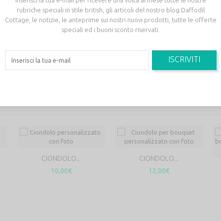
rubriche speciali in stile british, gli articoli del nostro blog Daffodil
Cottage, le notizie, le anteprime sui nostri nuovi prodotti, tutte le offerte
speciali ed i buoni sconto riservati.
ISCRIVITI
ONE!
RY:
CIONDOLO...
CIONDOLO...
10,00€
12,00€