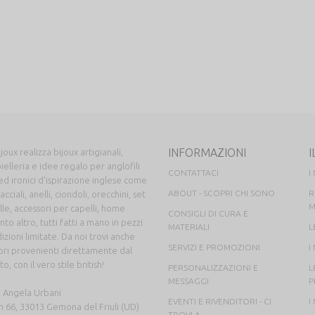
INFORMAZIONI
I
joux realizza bijoux artigianali,
ielleria e idee regalo per anglofili
CONTATTACI
I
ed ironici d'ispirazione inglese come
ABOUT - SCOPRI CHI SONO
R
acciali, anelli, ciondoli, orecchini, set
M
ille, accessori per capelli, home
CONSIGLI DI CURA E
to altro, tutti fatti a mano in pezzi
MATERIALI
L
izioni limitate. Da noi trovi anche
SERVIZI E PROMOZIONI
I
sori provenienti direttamente dal
, con il vero stile british!
PERSONALIZZAZIONI E
L
MESSAGGI
P
i Angela Urbani
EVENTI E RIVENDITORI - CI
I
in 66, 33013 Gemona del Friuli (UD)
TROVI A...