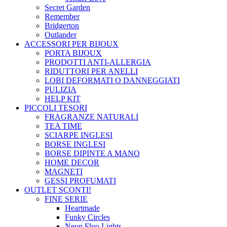
Secret Garden
Remember
Bridgerton
Outlander
ACCESSORI PER BIJOUX
PORTA BIJOUX
PRODOTTI ANTI-ALLERGIA
RIDUTTORI PER ANELLI
LOBI DEFORMATI O DANNEGGIATI
PULIZIA
HELP KIT
PICCOLI TESORI
FRAGRANZE NATURALI
TEA TIME
SCIARPE INGLESI
BORSE INGLESI
BORSE DIPINTE A MANO
HOME DECOR
MAGNETI
GESSI PROFUMATI
OUTLET
SCONTI!
FINE SERIE
Heartmade
Funky Circles
Neon Fluo Lights