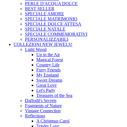
PERLE D'ACQUA DOLCE
BEST SELLER
SPECIALE AMORE
SPECIALE MATRIMONIO
SPECIALE DOLCE ATTESA
SPECIALE NATALE
SPECIALE COMMEMORATIVI
PERSONALIZZABILI
COLLEZIONI
NEW JEWELS!
Light Wood
Up in the Air
Magical Forest
Country Life
Furry Friends
My England
Sweet Dreams
Great Love
Let's Party
Treasures of the Sea
Daffodil's Secrets
Fragments of Nature
Vintage Connection
Reflections
A Christmas Carol
Tender Love