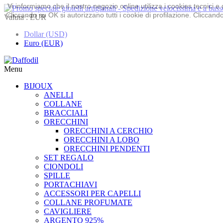
Vi informiamo che il nostro negozio online utilizza i cookies tecnici
Cliccando su OK si autorizzano tutti i cookie di profilazione. Cliccando 
Valuta :
EUR
Dollar (USD)
Euro (EUR)
Menu
BIJOUX
ANELLI
COLLANE
BRACCIALI
ORECCHINI
ORECCHINI A CERCHIO
ORECCHINI A LOBO
ORECCHINI PENDENTI
SET REGALO
CIONDOLI
SPILLE
PORTACHIAVI
ACCESSORI PER CAPELLI
COLLANE PROFUMATE
CAVIGLIERE
ARGENTO 925%