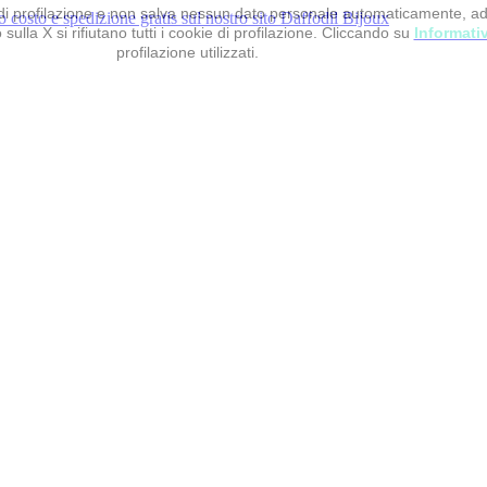
 e di profilazione e non salva nessun dato personale automaticamente, a
sulla X si rifiutano tutti i cookie di profilazione. Cliccando su
Informati
profilazione utilizzati.