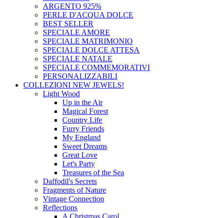
ARGENTO 925%
PERLE D'ACQUA DOLCE
BEST SELLER
SPECIALE AMORE
SPECIALE MATRIMONIO
SPECIALE DOLCE ATTESA
SPECIALE NATALE
SPECIALE COMMEMORATIVI
PERSONALIZZABILI
COLLEZIONI
NEW JEWELS!
Light Wood
Up in the Air
Magical Forest
Country Life
Furry Friends
My England
Sweet Dreams
Great Love
Let's Party
Treasures of the Sea
Daffodil's Secrets
Fragments of Nature
Vintage Connection
Reflections
A Christmas Carol