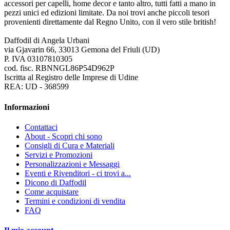
accessori per capelli, home decor e tanto altro, tutti fatti a mano in
pezzi unici ed edizioni limitate. Da noi trovi anche piccoli tesori
provenienti direttamente dal Regno Unito, con il vero stile british!
Daffodil di Angela Urbani
via Gjavarin 66, 33013 Gemona del Friuli (UD)
P. IVA 03107810305
cod. fisc. RBNNGL86P54D962P
Iscritta al Registro delle Imprese di Udine
REA: UD - 368599
Informazioni
Contattaci
About - Scopri chi sono
Consigli di Cura e Materiali
Servizi e Promozioni
Personalizzazioni e Messaggi
Eventi e Rivenditori - ci trovi a...
Dicono di Daffodil
Come acquistare
Termini e condizioni di vendita
FAQ