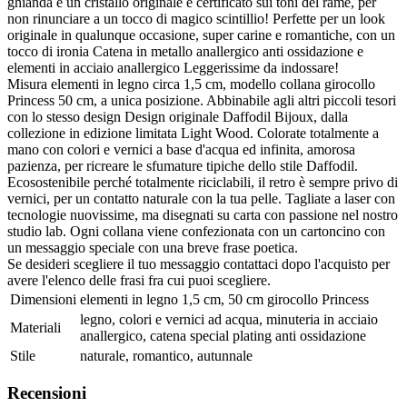
ghianda e un cristallo originale e certificato sui toni del rame, per
non rinunciare a un tocco di magico scintillio! Perfette per un look
originale in qualunque occasione, super carine e romantiche, con un
tocco di ironia Catena in metallo anallergico anti ossidazione e
elementi in acciaio anallergico Leggerissime da indossare!
Misura elementi in legno circa 1,5 cm, modello collana girocollo
Princess 50 cm, a unica posizione. Abbinabile agli altri piccoli tesori
con lo stesso design Design originale Daffodil Bijoux, dalla
collezione in edizione limitata Light Wood. Colorate totalmente a
mano con colori e vernici a base d'acqua ed infinita, amorosa
pazienza, per ricreare le sfumature tipiche dello stile Daffodil.
Ecosostenibile perché totalmente riciclabili, il retro è sempre privo di
vernici, per un contatto naturale con la tua pelle. Tagliate a laser con
tecnologie nuovissime, ma disegnati su carta con passione nel nostro
studio lab. Ogni collana viene confezionata con un cartoncino con
un messaggio speciale con una breve frase poetica.
Se desideri scegliere il tuo messaggio contattaci dopo l'acquisto per
avere l'elenco delle frasi fra cui puoi scegliere.
Dimensioni
elementi in legno 1,5 cm, 50 cm girocollo Princess
legno, colori e vernici ad acqua, minuteria in acciaio
Materiali
anallergico, catena special plating anti ossidazione
Stile
naturale, romantico, autunnale
Recensioni