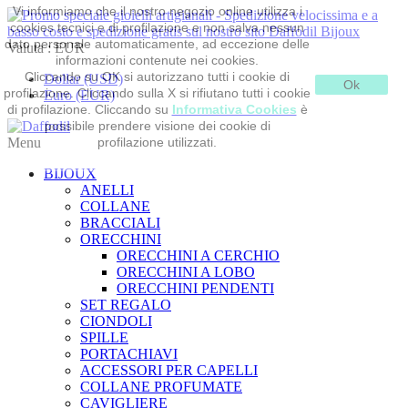
Vi informiamo che il nostro negozio online utilizza i
cookies tecnici e di profilazione e non salva nessun
dato personale automaticamente, ad eccezione delle
Valuta :
EUR
informazioni contenute nei cookies.
Cliccando su OK si autorizzano tutti i cookie di
Dollar (USD)
Ok
profilazione. Cliccando sulla X si rifiutano tutti i cookie
Euro (EUR)
di profilazione. Cliccando su
Informativa Cookies
è
possibile prendere visione dei cookie di
Menu
profilazione utilizzati.
BIJOUX
ANELLI
COLLANE
BRACCIALI
ORECCHINI
ORECCHINI A CERCHIO
ORECCHINI A LOBO
ORECCHINI PENDENTI
SET REGALO
CIONDOLI
SPILLE
PORTACHIAVI
ACCESSORI PER CAPELLI
COLLANE PROFUMATE
CAVIGLIERE