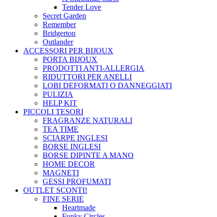
Tender Love
Secret Garden
Remember
Bridgerton
Outlander
ACCESSORI PER BIJOUX
PORTA BIJOUX
PRODOTTI ANTI-ALLERGIA
RIDUTTORI PER ANELLI
LOBI DEFORMATI O DANNEGGIATI
PULIZIA
HELP KIT
PICCOLI TESORI
FRAGRANZE NATURALI
TEA TIME
SCIARPE INGLESI
BORSE INGLESI
BORSE DIPINTE A MANO
HOME DECOR
MAGNETI
GESSI PROFUMATI
OUTLET
SCONTI!
FINE SERIE
Heartmade
Funky Circles