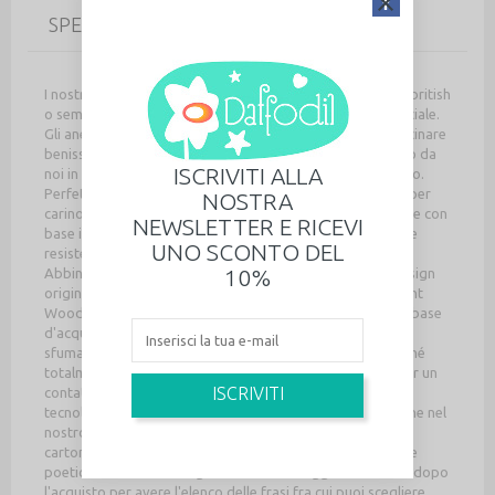
SPECIFICHE
I nostri anelli esclusivi sono perfetti per chi ama il mondo british
o semplicemente per dedicare a qualcuno un ricordo speciale.
Gli anelli cupcake sono perfetti per chi ama i dolci o sa cucinare
benissimo muffin, cupcake e dolcetti. Soggetto disegnato da
ISCRIVITI ALLA
noi in esclusiva, tagliato e dipinto a mano nel nostro studio.
Perfetto per un look originale in qualunque occasione, super
NOSTRA
carino e romantico, con un tocco di ironia Anello regolabile con
NEWSLETTER E RICEVI
base in metallo anallergica (acciaio inossidabile), leggera e
UNO SCONTO DEL
resistente Leggerissimo da indossare! Misura circa 1,5 cm.
10%
Abbinabile agli altri piccoli tesori con lo stesso design Design
originale Daffodil, dalla collezione in edizione limitata Light
Wood. Colorato totalmente a mano con colori e vernici a base
d'acqua ed infinita, amorosa pazienza, per ricreare le
sfumature tipiche dello stile Daffodil. Ecosostenibile perché
totalmente riciclabile, il retro è sempre privo di vernici, per un
ISCRIVITI
contatto naturale con la tua pelle. Tagliato a laser con
tecnologie nuovissime, ma disegnato su carta con passione nel
nostro studio lab. Ogni anello viene confezionato con un
cartoncino con un messaggio speciale con una breve frase
poetica. Se desideri scegliere il tuo messaggio contattaci dopo
l'acquisto per avere l'elenco delle frasi fra cui puoi scegliere.