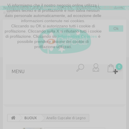
Vi informiamo che il nostro negozio online utilizza i
cookies tecnici e di profilazione e non salva nessun
EUR
dato personale automaticamente, ad eccezione delle
informazioni contenute nei cookies.
Cliccando su OK si autorizzano tutti i cookie di
Ok
profilazione. Cliccando sulla X si rifiutano tutti i cookie
di profilazione. Cliccando su
Informativa Cookies
è
possibile prendere visione dei cookie di
profilazione utilizzati.
MAPPA DEL SITO
CONTATTACI
0
MENU
BIJOUX
Anello Cupcake di Legno