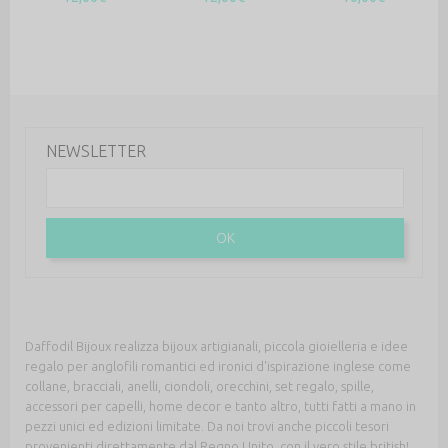
NEWSLETTER
OK
Daffodil Bijoux realizza bijoux artigianali, piccola gioielleria e idee
regalo per anglofili romantici ed ironici d'ispirazione inglese come
collane, bracciali, anelli, ciondoli, orecchini, set regalo, spille,
accessori per capelli, home decor e tanto altro, tutti fatti a mano in
pezzi unici ed edizioni limitate. Da noi trovi anche piccoli tesori
provenienti direttamente dal Regno Unito, con il vero stile british!