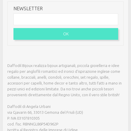
NEWSLETTER
OK
Daffodil Bijoux realizza bijoux artigianali, piccola gioielleria e idee
regalo per anglofili romantici ed ironici d'ispirazione inglese come
collane, bracciali, anelli, ciondoli, orecchini, set regalo, spille,
accessori per capelli, home decor e tanto altro, tutti fatti a mano in
pezzi unici ed edizioni limitate. Da noi trovi anche piccoli tesori
provenienti direttamente dal Regno Unito, con il vero stile british!
Daffodil di Angela Urbani
via Gjavarin 66, 33013 Gemona del Friuli (UD)
P. IVA 03107810305
cod. fisc. RBNNGL86P54D962P
Iscritta al Registro delle Imprese di Udine