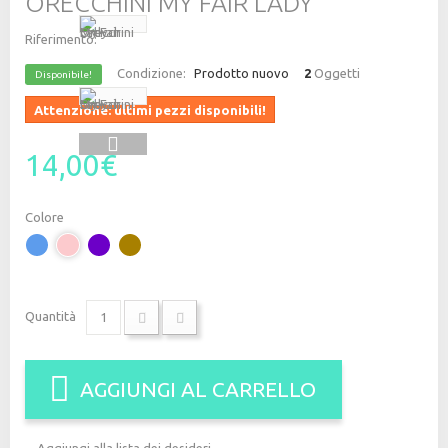
ORECCHINI MY FAIR LADY
Riferimento:
Condizione:
Prodotto nuovo
2
Oggetti
Disponibile!
Attenzione: ultimi pezzi disponibili!
14,00€
Colore
Quantità
AGGIUNGI AL CARRELLO
Aggiungi alla lista dei desideri