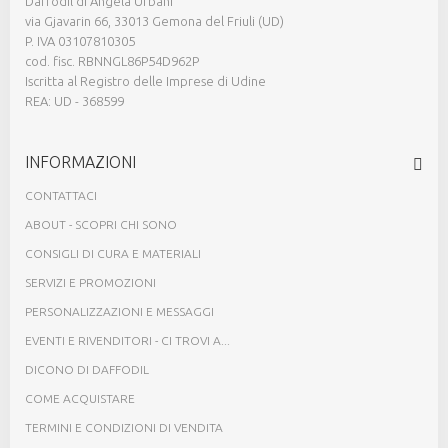
Daffodil di Angela Urbani
via Gjavarin 66, 33013 Gemona del Friuli (UD)
P. IVA 03107810305
cod. fisc. RBNNGL86P54D962P
Iscritta al Registro delle Imprese di Udine
REA: UD - 368599
INFORMAZIONI
CONTATTACI
ABOUT - SCOPRI CHI SONO
CONSIGLI DI CURA E MATERIALI
SERVIZI E PROMOZIONI
PERSONALIZZAZIONI E MESSAGGI
EVENTI E RIVENDITORI - CI TROVI A...
DICONO DI DAFFODIL
COME ACQUISTARE
TERMINI E CONDIZIONI DI VENDITA