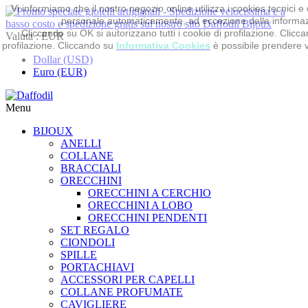
Vi informiamo che il nostro negozio online utilizza i cookies tecnici 
personale automaticamente, ad eccezione delle informaz
Cliccando su OK si autorizzano tutti i cookie di profilazione. Cliccand
Valuta :
EUR
profilazione. Cliccando su
Informativa Cookies
è possibile prendere vi
Dollar (USD)
Euro (EUR)
Menu
BIJOUX
ANELLI
COLLANE
BRACCIALI
ORECCHINI
ORECCHINI A CERCHIO
ORECCHINI A LOBO
ORECCHINI PENDENTI
SET REGALO
CIONDOLI
SPILLE
PORTACHIAVI
ACCESSORI PER CAPELLI
COLLANE PROFUMATE
CAVIGLIERE