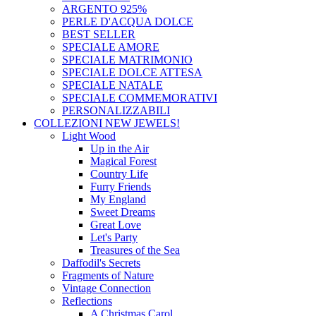
ARGENTO 925%
PERLE D'ACQUA DOLCE
BEST SELLER
SPECIALE AMORE
SPECIALE MATRIMONIO
SPECIALE DOLCE ATTESA
SPECIALE NATALE
SPECIALE COMMEMORATIVI
PERSONALIZZABILI
COLLEZIONI
NEW JEWELS!
Light Wood
Up in the Air
Magical Forest
Country Life
Furry Friends
My England
Sweet Dreams
Great Love
Let's Party
Treasures of the Sea
Daffodil's Secrets
Fragments of Nature
Vintage Connection
Reflections
A Christmas Carol