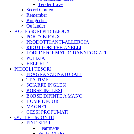
Tender Love
Secret Garden
Remember
Bridgerton
Outlander
ACCESSORI PER BIJOUX
PORTA BIJOUX
PRODOTTI ANTI-ALLERGIA
RIDUTTORI PER ANELLI
LOBI DEFORMATI O DANNEGGIATI
PULIZIA
HELP KIT
PICCOLI TESORI
FRAGRANZE NATURALI
TEA TIME
SCIARPE INGLESI
BORSE INGLESI
BORSE DIPINTE A MANO
HOME DECOR
MAGNETI
GESSI PROFUMATI
OUTLET
SCONTI!
FINE SERIE
Heartmade
Funky Circles