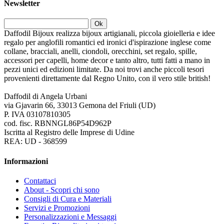
Newsletter
Ok
Daffodil Bijoux realizza bijoux artigianali, piccola gioielleria e idee
regalo per anglofili romantici ed ironici d'ispirazione inglese come
collane, bracciali, anelli, ciondoli, orecchini, set regalo, spille,
accessori per capelli, home decor e tanto altro, tutti fatti a mano in
pezzi unici ed edizioni limitate. Da noi trovi anche piccoli tesori
provenienti direttamente dal Regno Unito, con il vero stile british!
Daffodil di Angela Urbani
via Gjavarin 66, 33013 Gemona del Friuli (UD)
P. IVA 03107810305
cod. fisc. RBNNGL86P54D962P
Iscritta al Registro delle Imprese di Udine
REA: UD - 368599
Informazioni
Contattaci
About - Scopri chi sono
Consigli di Cura e Materiali
Servizi e Promozioni
Personalizzazioni e Messaggi