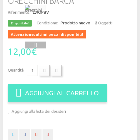
ORECCHINI BARCA
Riferimento:
LWOPBV
Condizione:
Prodotto nuovo
2
Oggetti
Disponibile!
Attenzione: ultimi pezzi disponibili!
12,00€
Quantità
AGGIUNGI AL CARRELLO
Aggiungi alla lista dei desideri