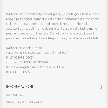
Daffodil Bijoux realizza bijoux artigianali, piccola gioielleria e idee
regalo per anglofili romantici ed ironici d'ispirazione inglese come
collane, bracciali, anelli, ciondoli, orecchini, set regalo, spille,
accessori per capelli, home decor e tanto altro, tutti fatti a mano in
pezzi unici ed edizioni limitate. Da noi trovi anche piccoli tesori
provenienti direttamente dal Regno Unito, con il vero stile british!
Daffodil di Angela Urbani
via Gjavarin 66, 33013 Gemona del Friuli (UD)
P. IVA 03107810305
cod. fisc. RBNNGL86P54D962P
Iscritta al Registro delle Imprese di Udine
REA: UD - 368599
INFORMAZIONI
CONTATTACI
ABOUT - SCOPRI CHI SONO