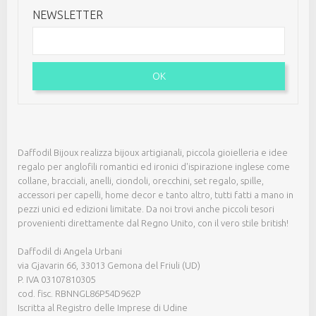
NEWSLETTER
OK
Daffodil Bijoux realizza bijoux artigianali, piccola gioielleria e idee
regalo per anglofili romantici ed ironici d'ispirazione inglese come
collane, bracciali, anelli, ciondoli, orecchini, set regalo, spille,
accessori per capelli, home decor e tanto altro, tutti fatti a mano in
pezzi unici ed edizioni limitate. Da noi trovi anche piccoli tesori
provenienti direttamente dal Regno Unito, con il vero stile british!
Daffodil di Angela Urbani
via Gjavarin 66, 33013 Gemona del Friuli (UD)
P. IVA 03107810305
cod. fisc. RBNNGL86P54D962P
Iscritta al Registro delle Imprese di Udine