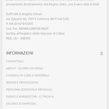
provenienti direttamente dal Regno Unito, con il vero stile british!
Daffodil di Angela Urbani
via Gjavarin 66, 33013 Gemona del Friuli (UD)
P. IVA 03107810305
cod. fisc. RBNNGL86P54D962P
Iscritta al Registro delle Imprese di Udine
REA: UD - 368599
INFORMAZIONI
CONTATTACI
ABOUT - SCOPRI CHI SONO
CONSIGLI DI CURA E MATERIALI
SERVIZI E PROMOZIONI
PERSONALIZZAZIONI E MESSAGGI
EVENTI E RIVENDITORI - CI TROVI A...
DICONO DI DAFFODIL