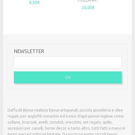
8,00€
20,00€
NEWSLETTER
OK
Daffodil Bijoux realizza bijoux artigianali, piccola gioielleria e idee
regalo per anglofili romantici ed ironici d'ispirazione inglese come
collane, bracciali, anelli, ciondoli, orecchini, set regalo, spille,
accessori per capelli, home decor e tanto altro, tutti fatti a mano in
pezzi unici ed edizioni limitate. Da noi trovi anche piccoli tesori