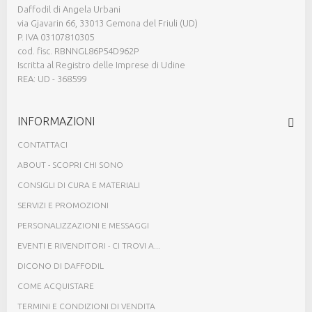
Daffodil di Angela Urbani
via Gjavarin 66, 33013 Gemona del Friuli (UD)
P. IVA 03107810305
cod. fisc. RBNNGL86P54D962P
Iscritta al Registro delle Imprese di Udine
REA: UD - 368599
INFORMAZIONI
CONTATTACI
ABOUT - SCOPRI CHI SONO
CONSIGLI DI CURA E MATERIALI
SERVIZI E PROMOZIONI
PERSONALIZZAZIONI E MESSAGGI
EVENTI E RIVENDITORI - CI TROVI A...
DICONO DI DAFFODIL
COME ACQUISTARE
TERMINI E CONDIZIONI DI VENDITA