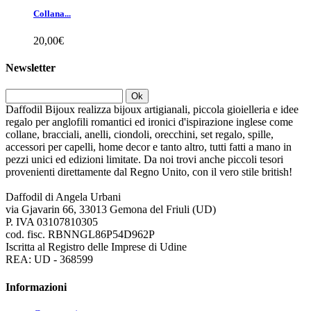
Collana...
20,00€
Newsletter
Ok
Daffodil Bijoux realizza bijoux artigianali, piccola gioielleria e idee
regalo per anglofili romantici ed ironici d'ispirazione inglese come
collane, bracciali, anelli, ciondoli, orecchini, set regalo, spille,
accessori per capelli, home decor e tanto altro, tutti fatti a mano in
pezzi unici ed edizioni limitate. Da noi trovi anche piccoli tesori
provenienti direttamente dal Regno Unito, con il vero stile british!
Daffodil di Angela Urbani
via Gjavarin 66, 33013 Gemona del Friuli (UD)
P. IVA 03107810305
cod. fisc. RBNNGL86P54D962P
Iscritta al Registro delle Imprese di Udine
REA: UD - 368599
Informazioni