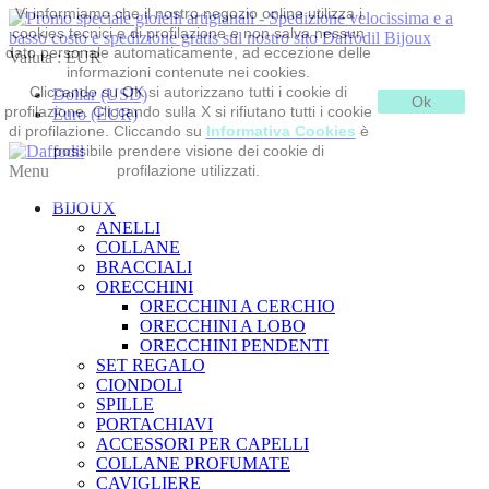
Vi informiamo che il nostro negozio online utilizza i
cookies tecnici e di profilazione e non salva nessun
dato personale automaticamente, ad eccezione delle
Valuta :
EUR
informazioni contenute nei cookies.
Cliccando su OK si autorizzano tutti i cookie di
Dollar (USD)
Ok
profilazione. Cliccando sulla X si rifiutano tutti i cookie
Euro (EUR)
di profilazione. Cliccando su
Informativa Cookies
è
possibile prendere visione dei cookie di
Menu
profilazione utilizzati.
BIJOUX
ANELLI
COLLANE
BRACCIALI
ORECCHINI
ORECCHINI A CERCHIO
ORECCHINI A LOBO
ORECCHINI PENDENTI
SET REGALO
CIONDOLI
SPILLE
PORTACHIAVI
ACCESSORI PER CAPELLI
COLLANE PROFUMATE
CAVIGLIERE