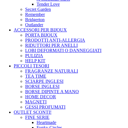
Tender Love
Secret Garden
Remember
Bridgerton
Outlander
ACCESSORI PER BIJOUX
PORTA BIJOUX
PRODOTTI ANTI-ALLERGIA
RIDUTTORI PER ANELLI
LOBI DEFORMATI O DANNEGGIATI
PULIZIA
HELP KIT
PICCOLI TESORI
FRAGRANZE NATURALI
TEA TIME
SCIARPE INGLESI
BORSE INGLESI
BORSE DIPINTE A MANO
HOME DECOR
MAGNETI
GESSI PROFUMATI
OUTLET
SCONTI!
FINE SERIE
Heartmade
Funky Circles