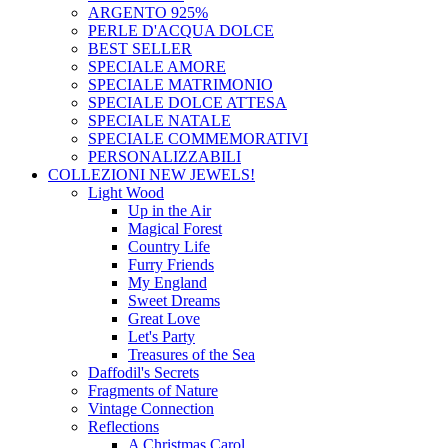
ARGENTO 925%
PERLE D'ACQUA DOLCE
BEST SELLER
SPECIALE AMORE
SPECIALE MATRIMONIO
SPECIALE DOLCE ATTESA
SPECIALE NATALE
SPECIALE COMMEMORATIVI
PERSONALIZZABILI
COLLEZIONI
NEW JEWELS!
Light Wood
Up in the Air
Magical Forest
Country Life
Furry Friends
My England
Sweet Dreams
Great Love
Let's Party
Treasures of the Sea
Daffodil's Secrets
Fragments of Nature
Vintage Connection
Reflections
A Christmas Carol