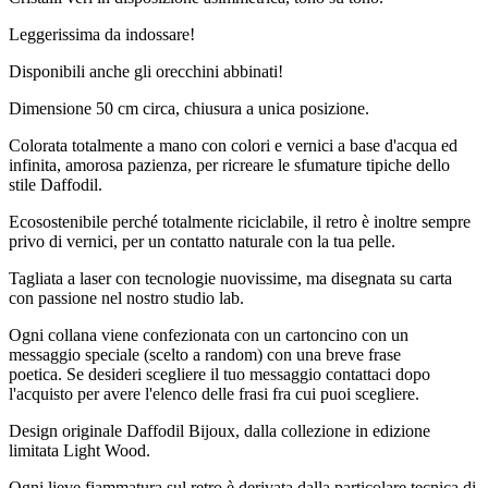
Leggerissima da indossare!
Disponibili anche gli orecchini abbinati!
Dimensione 50 cm circa, chiusura a unica posizione.
Colorata totalmente a mano con colori e vernici a base d'acqua ed
infinita, amorosa pazienza, per ricreare le sfumature tipiche dello
stile Daffodil.
Ecosostenibile perché totalmente riciclabile, il retro è inoltre sempre
privo di vernici, per un contatto naturale con la tua pelle.
Tagliata a laser con tecnologie nuovissime, ma disegnata su carta
con passione nel nostro studio lab.
Ogni collana viene confezionata con un cartoncino con un
messaggio speciale (scelto a random) con una breve frase
poetica. Se desideri scegliere il tuo messaggio contattaci dopo
l'acquisto per avere l'elenco delle frasi fra cui puoi scegliere.
Design originale Daffodil Bijoux, dalla collezione in edizione
limitata Light Wood.
Ogni lieve fiammatura sul retro è derivata dalla particolare tecnica di