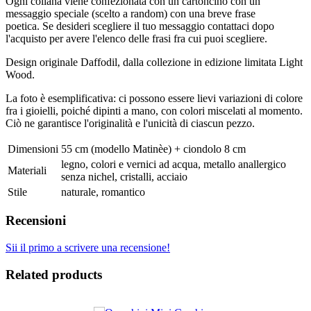
Ogni collana viene confezionata con un cartoncino con un
messaggio speciale (scelto a random) con una breve frase
poetica. Se desideri scegliere il tuo messaggio contattaci dopo
l'acquisto per avere l'elenco delle frasi fra cui puoi scegliere.
Design originale Daffodil, dalla collezione in edizione limitata Light
Wood.
La foto è esemplificativa: ci possono essere lievi variazioni di colore
fra i gioielli, poiché dipinti a mano, con colori miscelati al momento.
Ciò ne garantisce l'originalità e l'unicità di ciascun pezzo.
Dimensioni
55 cm (modello Matinèe) + ciondolo 8 cm
legno, colori e vernici ad acqua, metallo anallergico
Materiali
senza nichel, cristalli, acciaio
Stile
naturale, romantico
Recensioni
Sii il primo a scrivere una recensione!
Related products