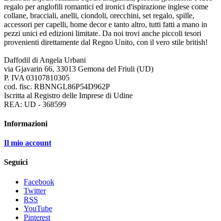
regalo per anglofili romantici ed ironici d'ispirazione inglese come
collane, bracciali, anelli, ciondoli, orecchini, set regalo, spille,
accessori per capelli, home decor e tanto altro, tutti fatti a mano in
pezzi unici ed edizioni limitate. Da noi trovi anche piccoli tesori
provenienti direttamente dal Regno Unito, con il vero stile british!
Daffodil di Angela Urbani
via Gjavarin 66, 33013 Gemona del Friuli (UD)
P. IVA 03107810305
cod. fisc. RBNNGL86P54D962P
Iscritta al Registro delle Imprese di Udine
REA: UD - 368599
Informazioni
Il mio account
Seguici
Facebook
Twitter
RSS
YouTube
Pinterest