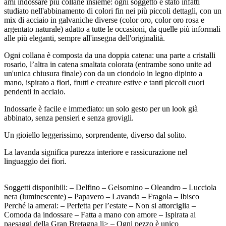
ami indossare più collane insieme: ogni soggetto è stato infatti
studiato nell'abbinamento di colori fin nei più piccoli dettagli, con un
mix di acciaio in galvaniche diverse (color oro, color oro rosa e
argentato naturale) adatto a tutte le occasioni, da quelle più informali
alle più eleganti, sempre all'insegna dell'originalità.
Ogni collana è composta da una doppia catena: una parte a cristalli
rosario, l’altra in catena smaltata colorata (entrambe sono unite ad
un'unica chiusura finale) con da un ciondolo in legno dipinto a
mano, ispirato a fiori, frutti e creature estive e tanti piccoli cuori
pendenti in acciaio.
Indossarle è facile e immediato: un solo gesto per un look già
abbinato, senza pensieri e senza grovigli.
Un gioiello leggerissimo, sorprendente, diverso dal solito.
La lavanda significa purezza interiore e rassicurazione nel
linguaggio dei fiori.
Soggetti disponibili: – Delfino – Gelsomino – Oleandro – Lucciola
nera (luminescente) – Papavero – Lavanda – Fragola – Ibisco
Perché la amerai: – Perfetta per l’estate – Non si attorciglia –
Comoda da indossare – Fatta a mano con amore – Ispirata ai
paesaggi della Gran Bretagna li> – Ogni pezzo è unico