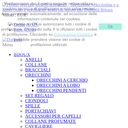
Vi informiamo che il nostro negozio online utilizza i
cookies tecnici e di profilazione e non salva nessun
dato personale automaticamente, ad eccezione delle
Valuta :
EUR
informazioni contenute nei cookies.
Cliccando su OK si autorizzano tutti i cookie di
Dollar (USD)
Ok
profilazione. Cliccando sulla X si rifiutano tutti i cookie
Euro (EUR)
di profilazione. Cliccando su
Informativa Cookies
è
possibile prendere visione dei cookie di
Menu
profilazione utilizzati.
BIJOUX
ANELLI
COLLANE
BRACCIALI
ORECCHINI
ORECCHINI A CERCHIO
ORECCHINI A LOBO
ORECCHINI PENDENTI
SET REGALO
CIONDOLI
SPILLE
PORTACHIAVI
ACCESSORI PER CAPELLI
COLLANE PROFUMATE
CAVIGLIERE