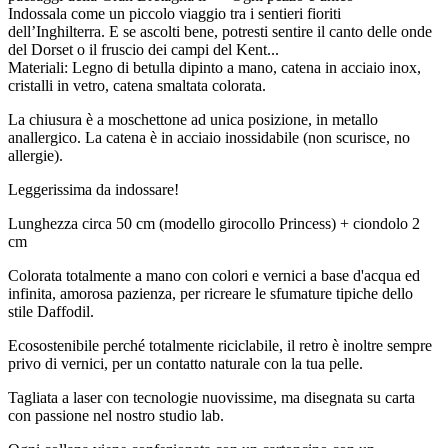
Indossala come un piccolo viaggio tra i sentieri fioriti
dell’Inghilterra. E se ascolti bene, potresti sentire il canto delle onde
del Dorset o il fruscio dei campi del Kent...
Materiali: Legno di betulla dipinto a mano, catena in acciaio inox,
cristalli in vetro, catena smaltata colorata.
La chiusura è a moschettone ad unica posizione, in metallo
anallergico. La catena è in acciaio inossidabile (non scurisce, no
allergie).
Leggerissima da indossare!
Lunghezza circa 50 cm (modello girocollo Princess) + ciondolo 2
cm
Colorata totalmente a mano con colori e vernici a base d'acqua ed
infinita, amorosa pazienza, per ricreare le sfumature tipiche dello
stile Daffodil.
Ecosostenibile perché totalmente riciclabile, il retro è inoltre sempre
privo di vernici, per un contatto naturale con la tua pelle.
Tagliata a laser con tecnologie nuovissime, ma disegnata su carta
con passione nel nostro studio lab.