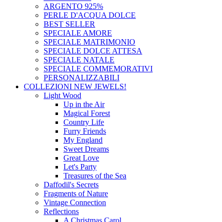
ARGENTO 925%
PERLE D'ACQUA DOLCE
BEST SELLER
SPECIALE AMORE
SPECIALE MATRIMONIO
SPECIALE DOLCE ATTESA
SPECIALE NATALE
SPECIALE COMMEMORATIVI
PERSONALIZZABILI
COLLEZIONI
NEW JEWELS!
Light Wood
Up in the Air
Magical Forest
Country Life
Furry Friends
My England
Sweet Dreams
Great Love
Let's Party
Treasures of the Sea
Daffodil's Secrets
Fragments of Nature
Vintage Connection
Reflections
A Christmas Carol