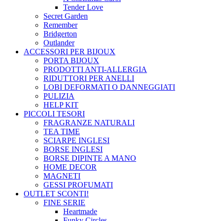
Tender Love
Secret Garden
Remember
Bridgerton
Outlander
ACCESSORI PER BIJOUX
PORTA BIJOUX
PRODOTTI ANTI-ALLERGIA
RIDUTTORI PER ANELLI
LOBI DEFORMATI O DANNEGGIATI
PULIZIA
HELP KIT
PICCOLI TESORI
FRAGRANZE NATURALI
TEA TIME
SCIARPE INGLESI
BORSE INGLESI
BORSE DIPINTE A MANO
HOME DECOR
MAGNETI
GESSI PROFUMATI
OUTLET
SCONTI!
FINE SERIE
Heartmade
Funky Circles