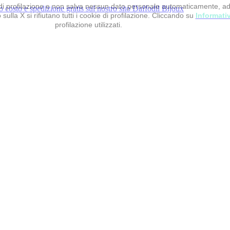
 e di profilazione e non salva nessun dato personale automaticamente, a
sulla X si rifiutano tutti i cookie di profilazione. Cliccando su
Informati
profilazione utilizzati.