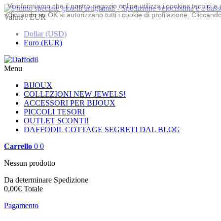
Vi informiamo che il nostro negozio online utilizza i cookies tecnici
Cliccando su OK si autorizzano tutti i cookie di profilazione. Cliccando 
Valuta :
EUR
Dollar (USD)
Euro (EUR)
Menu
BIJOUX
COLLEZIONI
NEW JEWELS!
ACCESSORI PER BIJOUX
PICCOLI TESORI
OUTLET
SCONTI!
DAFFODIL COTTAGE
SEGRETI DAL BLOG
Carrello
0
0
Nessun prodotto
Da determinare
Spedizione
0,00€
Totale
Pagamento