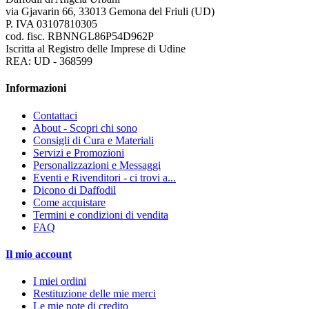
via Gjavarin 66, 33013 Gemona del Friuli (UD)
P. IVA 03107810305
cod. fisc. RBNNGL86P54D962P
Iscritta al Registro delle Imprese di Udine
REA: UD - 368599
Informazioni
Contattaci
About - Scopri chi sono
Consigli di Cura e Materiali
Servizi e Promozioni
Personalizzazioni e Messaggi
Eventi e Rivenditori - ci trovi a...
Dicono di Daffodil
Come acquistare
Termini e condizioni di vendita
FAQ
Il mio account
I miei ordini
Restituzione delle mie merci
Le mie note di credito